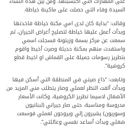
على المهارات التي اكتسبتها، ومن بين هذه النساء
السيدة وفاء التي حصلت على ماكينة خياطة.
وقالت: “بداية كان لدى امي مكنة خياطة فاخدتها
وبدأت أعمل عليها خياطة لتصليح أغراض الجيران، ثم
سمعت عن مركز بسمة وزيتونة فسجلت اسمي
واستفدت منهم بمكنة حديثة وصرت أخيط واقوم
بتطريز رسومات جميلة على القماش او اخيط قطع
كروشية”.
وتابعت: “ذاع صيتي في المنطقة التي أسكن فيها
وبدأت ألفت النظر لعملي وصار يتطلب مني المزيد من
الأشغال لاسيما تطريز الكروشية، وكانت الأسعار
مدروسة ومناسبة، حتى صار جيراني (لبنانيون
وسوريون) يشيرون إلي ويروجون لعملي فوسعت
شغلي وبدأت أساعد نفسي وعائلتي”.