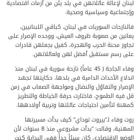
لبنان لإعالة عائلاتهن في بلد يئن من أزمات اقتصادية
وإجتماعية وسياسية وصحية.
فالنازحات السوريات في لبنان، كباقي اللبنانيين،
يعانين من صعوبة ظروف العيش، ووحده الإصرار على
تجاوز محنة الحرب والهجرة، كفيل بجعلهن قادرات
على رسم مستقبل أفضل لهن ولعائلاتهن.
وفاء الجاجة ( 45 عاماً) نازحة سورية في لبنان منذ
اندلاع الأحداث الدامية في بلدها، حكايتها تجسّد
الإصرار والتفاؤل والنضال ومواجهة الصعاب في زمن
قل فيه الطموح، فاختارت حرفة الخياطة والتطريز
كمهنة لتأمين احتياجات عائلتها وتربية أولادهها.
روت وفاء لـ”بيروت توداي” كيف بدأت مسيرتها
المهنية، وقالت: “بدأت مشروعي منذ 8 سنوات لأن
الوضع الاقتصادي كان سيئاً جداً ففي البداية كنت