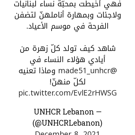
فهي أخيطت بمحبّة نساء لبنانيات
ولاجئات وبمهارة أناملهنّ لتضفن
الفرحة في موسم الأعياد.
شاهد كيف تولد كلّ زهرة من
أيادي هؤلاء النساء في
@made51_unhcr
وماذا تعنيه
لكلّ منهنّ!
pic.twitter.com/EvlE2rHWSG
— UNHCR Lebanon
(@UNHCRLebanon)
December 8, 2021