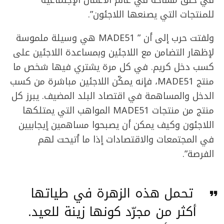
في خلق مساحة في عالم الأعمال الإجتماعية
للمنتجات التي يصنعها اللاجئون”.
ولفتت حرب إلى أن ” MADE51 هي وسيلة ملموسة
لإظهار التضامن مع اللاجئين وبمساعدة اللاجئين على
كسب دخل كريم. في كل مرة يشتري فيها شخص ما
منتج MADE51، فإنه يمكّن اللاجئين مباشرة من كسب
الدخل والمساهمة في اقتصاد البلد المضيف. يبرز كل
منتج من منتجات MADE51 المواهب التي يمتلكها
اللاجئون وكيف يمكن أن يصبحوا مساهمين إيجابيين
في المجتمعات والاقتصادات إذا ما أتيحت لهم
الفرصة”.
تحمل هذه الزهرة في طياتها
أكثر من مجرّد كونها زينة للعيد.