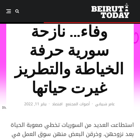
وفاء… نازحة
سورية حرفة
الخياطة والتطريز
غيرت حياتها
عامر شيباني
·
أصوات المجتمع
اقتصاد
·
يناير 11, 2022
Illustration: Amal Ghamlooch
استطاعت العديد من السوريات تخطي صعوبة الحياة
بعد نزوحهن، وخرقن البعض منهن سوق العمل في