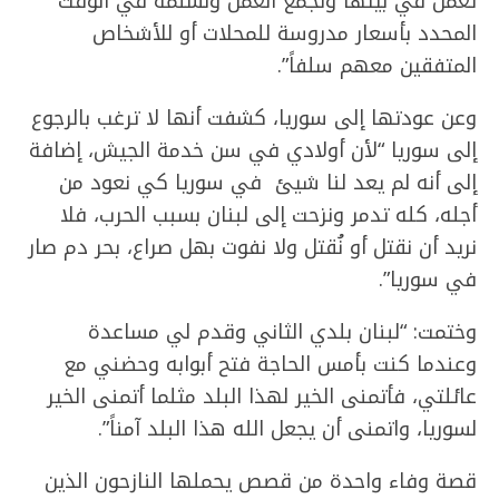
تعمل في بيتها ونجمع العمل ونسلمه في الوقت
المحدد بأسعار مدروسة للمحلات أو للأشخاص
المتفقين معهم سلفاً”.
وعن عودتها إلى سوريا، كشفت أنها لا ترغب بالرجوع
إلى سوريا “لأن أولادي في سن خدمة الجيش، إضافة
إلى أنه لم يعد لنا شيئ في سوريا كي نعود من
أجله، كله تدمر ونزحت إلى لبنان بسبب الحرب، فلا
نريد أن نقتل أو نُقتل ولا نفوت بهل صراع، بحر دم صار
في سوريا”.
وختمت: “لبنان بلدي الثاني وقدم لي مساعدة
وعندما كنت بأمس الحاجة فتح أبوابه وحضني مع
عائلتي، فأتمنى الخير لهذا البلد مثلما أتمنى الخير
لسوريا، واتمنى أن يجعل الله هذا البلد آمناً”.
قصة وفاء واحدة من قصص يحملها النازحون الذين