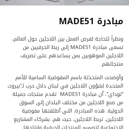
مبادرة MADE51
ونظراً للحاجة لفرص العمل بين اللاجئين حول العالم،
تسعى مبادرة MADE51 إلى ربط الحرفيين من
اللاجئين الموهوبين بمن يساعدهم على تصريف
منتجاتهم.
وأوضحت المتحدثة باسم المفوضية السامية للأمم
المتحدة لشؤون اللاجئين في لبنان دلال حرب لـ”بيروت
“توداي”، أن مبادرة MADE51 تقدم منتجات جميلة
من صنع اللاجئين من مختلف البلدان إلى السوق
الدولية. هذه المبادرة، التي أطلقتها مفوضية
اللاجئين، تربط اللاجئين، حيث هم، بشركاء المشاريع
الاجتماعية لتصميم المنتجات الحرفية وإنتاجها