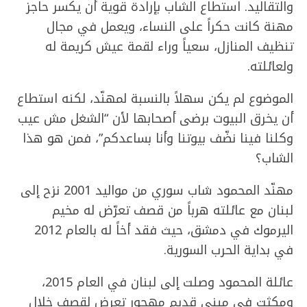
والتقاليد. استطاع الشاب بإرادة قوية أن يكسر حاجز
مهنة كانت حكراً على النساء، ويعمل في مجال
تنظيف المنازل، سعياً وراء لقمة عيش كريمة له
ولعائلته.
الموضوع لم يكن سهلاً بالنسبة لمهنّد، لكنه استطاع
أن يخرق البيوت برضى أصحابها لأن “الشغل مش عيب
وكلنا فينا نضّف بيوتنا وأنا بساعدكم”، فمن هو هذا
الشاب؟
مهنّد المحمود شاب سوري من مواليد 2001 نزح إلى
لبنان مع عائلته هرباً من قصف تعرّض له مخيم
اليرموك في دمشق، حيث فقد أخاً له بالعام 2012
في بداية الحرب السورية.
عائلة المحمود وصلت إلى لبنان في العام 2015،
ومكثت في مبنى قديم مهجور تعرض لقصف خلال