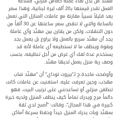
مهنّد من بدل لقاء عمله كعامل منزلي، فساعة
العمل تقدر قيمتها بـ20 ألف ليرة لبنانية، وهذا سعر
يعد قليلاً نسبياً مقارنة مع عاملات المنازل التي تعمل
بالساعة والتي لا تنقص سعر ساعتها عن 30 ألفاً من
دون التنقلات، ولكن من يقارن بين مهنّد وأي عاملة
يجد أن مهنّد سريع بالعمل ولا يراوغ بل يعمل بجد
وبقوة وينظف ما لا تستطيعه أي عاملة لأنه قد
يستخدم عدة لفك أي غرض من أجل تنظيفه، بحسب
وصف ربة منزل يعمل لديها مهنّد.
وأوضحت ماجدة.ح لـ”بيروت توداي” أن “مهنّد شاب
مهذب، وحين تعرفت عليه، استغنيت عن عاملات كانت
تنظفن منزلي أو تساعدنني على ترتيب البيت، فهو
دائماً مرح ويدرك تماماً كيف ينظف المنزل ولديه خبرة
كبيرة في هذا المجال”، وقالت: “أصبح لدي ثقة
بمهنّد وبات يدرك المنزل جيداً وحفظ بسرعة أماكن