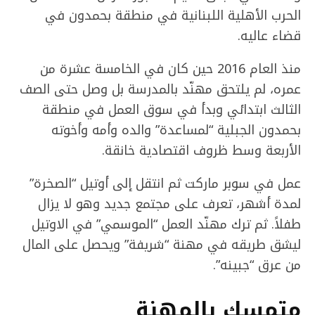
الحرب الأهلية اللبنانية في منطقة بحمدون في
قضاء عاليه.
منذ العام 2016 حين كان في الخامسة عشرة من
عمره، لم يلتحق مهنّد بالمدرسة بل وصل حتى الصف
الثالث ابتدائي وبدأ في سوق العمل في منطقة
بحمدون الجبلية “لمساعدة” والده وأمه وأخوته
الأربعة وسط ظروف اقتصادية خانقة.
عمل في سوبر ماركت ثم انتقل إلى أوتيل “الصخرة”
لمدة أشهر، تعرف على مجتمع جديد وهو لا يزال
طفلاً. ثم ترك مهنّد العمل “الموسمي” في الاوتيل
ليشق طريقه في مهنة “شريفة” ويحصل على المال
من عرق “جبينه”.
متمسك بالمهنة