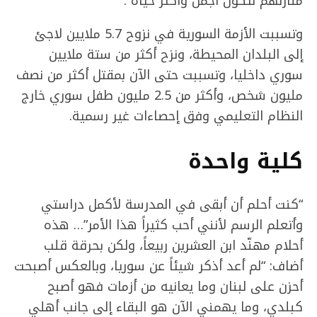
منازلهم لتكون أجمل وأكثر حياة”.
وتسببت الأزمة السورية في نزوح 5.7 ملايين لاجئ
إلى البلدان المحيطة، ونزح أكثر من ستة ملايين
سوري داخليا، وتسببت حتى الآن بمقتل أكثر من نصف
مليون شخص، وأكثر من 2.5 مليون طفل سوري خارج
النظام التعليمي وفق إحصاءات غير رسمية.
كلية واحدة
“كنت أحلم أن أبقى في المدرسة لأكمل دراستي
وأتعلم الرسم لأنني أحب كثيراً هذا الأمر”… هذه
أحلام مهنّد ابن العشرين ربيعاً، ولكن بحرقة قلب
أضاف: “لم أعد أذكر شيئاً عن سوريا، وبالعكس أصبحت
أحزن على لبنان وما يعانيه من أزمات فهو أصبح
كبلدي، وما يهمني الآن هو البقاء إلى جانب أهلي