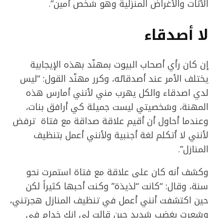
الأثات والأغراض المنزلية وهو شخص أمين”.
لا أصدقاء
إن كان رأي أصحاب البيوت بمهنّد بهذه الإيجابية
يختلف الأمر عند أصدقائه، وكرر مهنّد القول: “ليس
لدي اصدقاء والكل يهرب مني لأنني أمارس هذه
المهنة، وشخصيتي ليست جميلة كي أرافق بنات،
وعندما أحاول أن أقيم علاقة صداقة مع فتاة ترفض
لأنني لا أتكلم لغة أجنبية ولأنني أعمل بتنظيف
المنازل”.
وكشف أنه كان على علاقة مع فتاة استمرت نحو
سنة، وقال: “كانت “لذيذة” وكنت أحبها كثيراً لكن
حين اكتشفت أنني أعمل في تنظيف المنازل هجرتني،
وشعرت بغضب شديد حين قالت لي انك خدام في