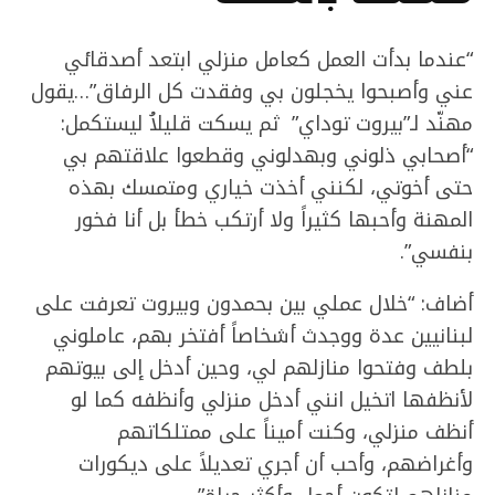
“عندما بدأت العمل كعامل منزلي ابتعد أصدقائي
عني وأصبحوا يخجلون بي وفقدت كل الرفاق”…يقول
مهنّد لـ”بيروت توداي” ثم يسكت قليلاُ ليستكمل:
“أصحابي ذلوني وبهدلوني وقطعوا علاقتهم بي
حتى أخوتي، لكنني أخذت خياري ومتمسك بهذه
المهنة وأحبها كثيراً ولا أرتكب خطأ بل أنا فخور
بنفسي”.
أضاف: “خلال عملي بين بحمدون وبيروت تعرفت على
لبنانيين عدة ووجدث أشخاصاً أفتخر بهم، عاملوني
بلطف وفتحوا منازلهم لي، وحين أدخل إلى بيوتهم
لأنظفها اتخيل انني أدخل منزلي وأنظفه كما لو
أنظف منزلي، وكنت أميناً على ممتلكاتهم
وأغراضهم، وأحب أن أجري تعديلاً على ديكورات