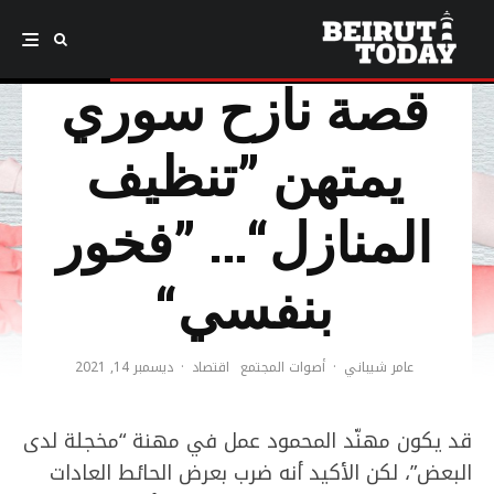
قصة نازح سوري
يمتهن ”تنظيف
المنازل“… ”فخور
بنفسي“
عامر شيباني
·
أصوات المجتمع
اقتصاد
·
ديسمبر 14, 2021
قد يكون مهنّد المحمود عمل في مهنة “مخجلة لدى
البعض”، لكن الأكيد أنه ضرب بعرض الحائط العادات