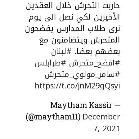
حاربت التحرش خلال العقدين
الأخيرين لكي نصل الى يوم
نرى طلاب المدارس يفضحون
المتحرش ويتضامنون مع
بعضهم بعضا.
#لبنان
#افضح_متحرش
#طرابلس
#سامر_مولوي_متحرش
https://t.co/jnM29gQsyi
— Maytham Kassir
December
(@maytham11)
7, 2021