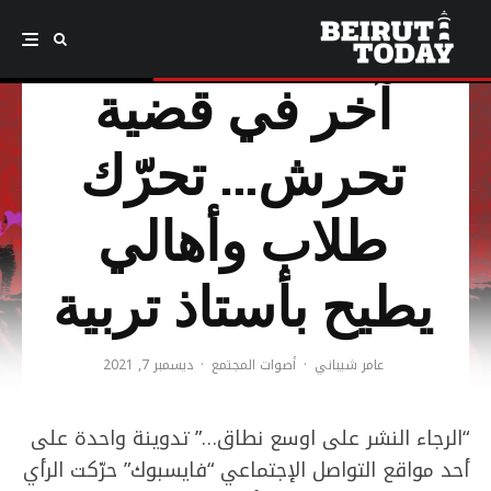
لبنان أمام إمتحان
آخر في قضية
تحرش… تحرّك
طلاب وأهالي
يطيح بأستاذ تربية
عامر شيباني
·
أصوات المجتمع
·
ديسمبر 7, 2021
“الرجاء النشر على اوسع نطاق…” تدوينة واحدة على
أحد مواقع التواصل الإجتماعي “فايسبوك” حرّكت الرأي