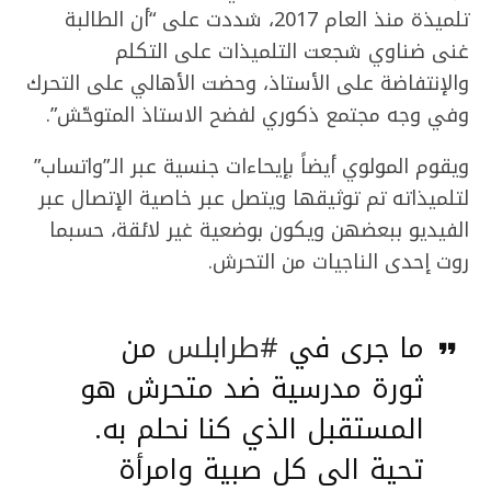
تلميذة منذ العام 2017، شددت على “أن الطالبة
غنى ضناوي شجعت التلميذات على التكلم
والإنتفاضة على الأستاذ، وحضت الأهالي على التحرك
وفي وجه مجتمع ذكوري لفضح الاستاذ المتوحّش”.
ويقوم المولوي أيضاً بإيحاءات جنسية عبر الـ”واتساب”
لتلميذاته تم توثيقها ويتصل عبر خاصية الإتصال عبر
الفيديو ببعضهن ويكون بوضعية غير لائقة، حسبما
روت إحدى الناجيات من التحرش.
ما جرى في
#طرابلس
من
ثورة مدرسية ضد متحرش هو
المستقبل الذي كنا نحلم به.
تحية الى كل صبية وامرأة