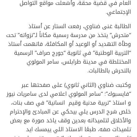
العام في قضية محقة، وأشعلت مواقع التواصل
الإجتماعي.
الطالبة غنى ضناوي، رفعت الستار عن أستاذ
“متحرش” يتخذ من مدرسة رسمية مكاناً لـ”نزواته” تحت
وطأة التهديد أو الوعيد أو المكافئة، فاتهمت أستاذ
“التربية الوطنية” في ثانوية “جورج صراف” الرسمية
المختلطة في مدينة طرابلس، سامر المولوي
بالتحرش بالطالبات.
وكتبت ضناوي (الثاني ثانوي) على صفحتها عبر
“فايسبوك”: “سامر المولوي اعلامي لدى سامريات نيوز
و استاذ “تربية مدنية وقيم انسانية” في صف بنات،
خلص شرح الدرس يلي بيحكي عن المبادئ والإحترام
والأخلاق لتلميذاته بعدين وقف ياخد صورة مع بعض
تلميذات صفه، طبعًا الاستاذ اللي ييمسك ايد