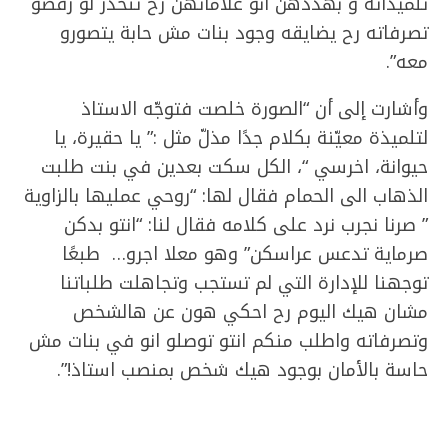
تلميذاته و بهددهن انو علاماتهن رح تنحدر لو رفضو
تصرفاته رح يضايقه وجود بنات مش حابة يتصورو
معه”.
وأشارت إلى أن “الصورة خلصت فتوجّه الاستاذ
لتلميذة معيّنة بكلام جدًا مذلّ مثل :” يا حقيرة، يا
حيوانة، اخرسي “، الكل سكت بعدين في بنت طلبت
الذهاب الى الحمام فقال لها: “روحي عمليها بالزاوية
” صرنا نجرب نرد على كلامه فقال لنا: “انتو بدكن
صرماية تدعس عراسكن” وهو معلا اجرو… طبعًا
توجهنا للإدارة التي لم تستجب وتجاهلت طلباتنا
مشان هيك اليوم رح احكي هون عن هالشخص
وتصرفاته واطلب منكم انتو توصلو انو في بنات مش
حاسة بالأمان بوجود هيك شخص بمنصب استاذ!”.