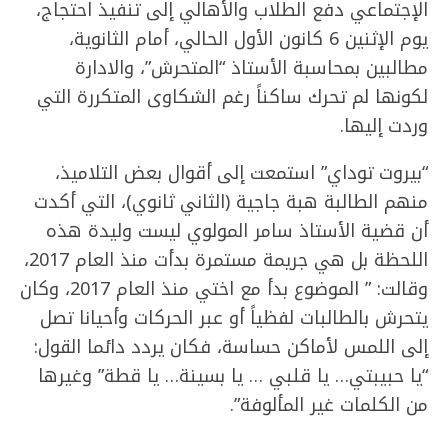
الإجتماعي دفع الطلاب والأهالي إلى تنفيذ احتجاج،
يوم الإثنين 6 كانون الأول الحالي، أمام الثانوية،
مطالبين بمحاسبة الأستاذ “المتحرش”، والادارة
لكونها لم تحرك ساكناً رغم الشكاوى المتكررة التي
وردت إليها.
“بيروت توداي” استمعت إلى أقوال بعض التلاميذ،
منهم الطالبة هبة جاجية (الثاني ثانوي)، التي أكدت
أن قضية الأستاذ سامر المولوي ليست وليدة هذه
اللحظة بل هي جريمة مستمرة بدأت منذ العام 2017،
وقالت: ” الموضوع بدأ مع اختي منذ العام 2017، وكان
يتحرش بالطالبات لفظياً أو عبر الحركات وأحيانا تصل
إلى اللمس لأماكن حساسة، فكان يردد دائما القول:
“يا حبيبتي… يا قلبي … يا بسينة… يا قطة” وغيرها
من الكلمات غير المألوفة”.