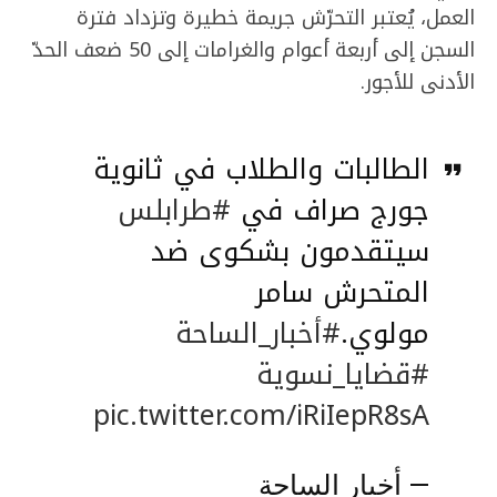
العمل، يُعتبر التحرّش جريمة خطيرة وتزداد فترة
السجن إلى أربعة أعوام والغرامات إلى 50 ضعف الحدّ
الأدنى للأجور.
الطالبات والطلاب في ثانوية
جورج صراف في
#طرابلس
سيتقدمون بشكوى ضد
المتحرش سامر
مولوي.
#أخبار_الساحة
#قضايا_نسوية
pic.twitter.com/iRiIepR8sA
— أخبار الساحة