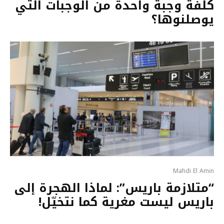
كلفة وجبة واحدة من الوجبات الّتي
يوصلنوها؟
Mahdi El Amin
“متلازمة باريس”: لماذا الهجرة إلى
باريس ليست مغرية كما نتخيّل!