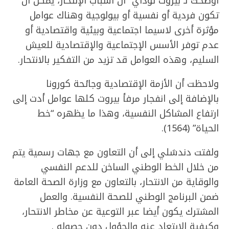
أوضحت لـ”بيروت توداي” أن أسباب الإنتحار، يمكن أن
تكون فردية أو نفسية أو بيولوجية وهناك عوامل
مؤثرة أخرى لاسيما اجتماعية وبيئية واقتصادية أو
عدم توفر الأسس الإجتماعية والإقتصادية للعيش
السليم، وهذه العوامل قد تزيد من التفكير بالانتحار.
ولاحظت أن الأزمة الإقتصادية وجائحة كورونا
بالإضافة إلى انفجار مرفأ بيروت كلها عوامل أدت إلى
ارتفاع المشاكل النفسية، وهذا ما يظهره “خط
الحياة” (1564).
ولفتت دندشلي إلى أن التعاون مع جهات رسمية يتم
من خلال الخط الوطني الساخن للدعم النفسي
والوقاية من الانتحار، بالتعاون مع وزارة الصحة العامة
ضمن البرنامج الوطني للصحة النفسية. والعمل
المشترك يكون أيضا عبر التوعية عن مخاطر الانتحار،
وكيفية الابتعاد عنه والحؤول دون حصوله .