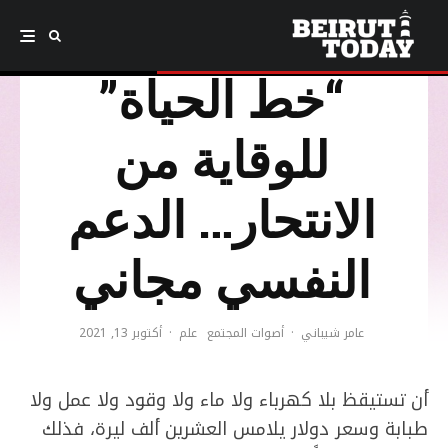
الاتصالات على
“خط الحياة”
للوقاية من
الانتحار… الدعم
النفسي مجاني
عامر شيباني
·
أصوات المجتمع
علم
·
أكتوبر 13, 2021
أن تستيقظ بلا كهرباء ولا ماء ولا وقود ولا عمل ولا
طبابة وسعر دولار يلامس العشرين ألف ليرة، فذلك