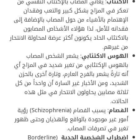
الاكتئاب
: يعاني المصاب بالإكتئاب النفسي من
تعكر في المزاج بشكل كبير والتعب وفقدان
الإهتمام بالأشياء من حول المصاب بالإضافة إلى
فقدانه للأمل، لذا هؤلاء الأشخاص المصابون
بالاكتئاب الحاد يكونون أكثر عرضة لمحاولة الانتحار
من غيرهم.
الهوس الاكتئابي
: يشعر الشخص المصاب
بالهوس الإكتئابي من تغير شديد في المزاج أي
أنه تارةً يشعر بالفرح العارم، وتارة أخرى بالحزن
الشديد، ومن الأخبار غير السارة أن واحداً من كل
ثلاثة مصابين يحاولون الانتحار في مثل هذه
الحالات.
الفصام
: يسبب الفصام (Schizophrenia) رؤية
أمور غير موجودة بالواقع والهذيان وحتى ظهور
تغير في تصرفات المصاب.
اضطراب الشخصية الحدية
(Borderline