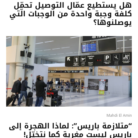
هل يستطيع عمّال التوصيل تحمّل
كلفة وجبة واحدة من الوجبات الّتي
يوصلنوها؟
Mahdi El Amin
“متلازمة باريس”: لماذا الهجرة إلى
باريس ليست مغرية كما نتخيّل!