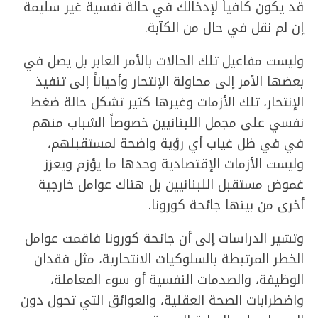
قد يكون كافياً لإدخالك في حالة نفسية غير سليمة
إن لم نقل في حال من الكآبة.
وليست مفاعيل تلك الحالات بالأمر العابر بل يصل في
بعضها الأمر إلى محاولة الإنتحار وأحياناً إلى تنفيذ
الإنتحار، تلك الأزمات وغيرها كثير تشكل حالة ضغط
نفسي على مجمل اللبنانيين خصوصاً الشباب منهم
في في ظل غياب أي رؤية واضحة لمستقبلهم،
وليست الأزمات الإقتصادية وحدها ما يؤزم ويعزز
غموض مستقبل اللبنانيين بل هناك عوامل خارجية
أخرى من بينها جائحة كورونا.
وتشير الدراسات إلى أن جائحة كورونا فاقمت عوامل
الخطر المرتبطة بالسلوكيات الانتحارية، مثل فقدان
الوظيفة، والصدمات النفسية أو سوء المعاملة،
واضطرابات الصحة العقلية، والعوائق التي تحول دون