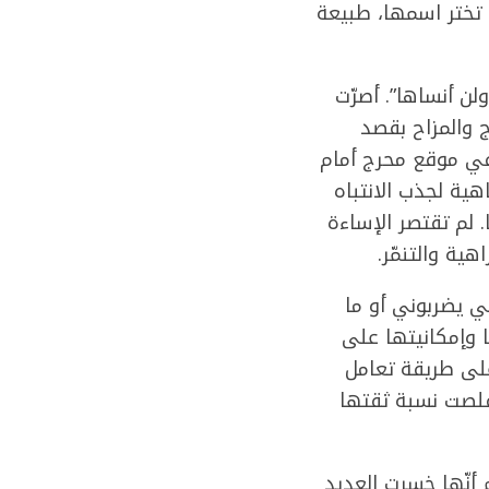
 تختر اسمها، طبيعة
لن أنساها”. أصرّت
 والمزاح بقصد
 في موقع محرج أمام
هية لجذب الانتباه
. لم تقتصر الإساءة
ية والتنمّر.
ني يضربوني أو ما
 وإمكانيتها على
على طريقة تعامل
تقلصت نسبة ثقتها
 أنّها خسرت العديد