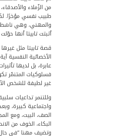
من الزّملاء والأصدقاء،
طبيب نفسي مؤخرًا. لك
والمهني، وهي ناشطة اج
أثبتت تابيتا أنها حوّلت
قصة تابيتا مثل غيرها
الأخصائية النفسية آية 
عابرة، بل لديها تأثير
فسلوكيات المتنمّر تكو
غير لطيفة للشخص الآخ
وللتنمر تداعيات سلبية
واجتماعية كبيرة، وبع
الصف، البيت، ومع المج
البكاء، الخوف من الان
وتضيف مهنا “في حال ع