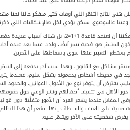
فكار سوداء تعدم الرغبة بالبقاء على قيد الحياة.
هني نتائج التنمّر اللي أوقات كتير منفكر حالنا نحنا مهض
ا وعينا عالموضوع، ممكن يؤدي لكل هالإشكاليات اللي ذكرن
وفي علم النفس، لا يمكننا أن نعتمد قاعدة 1+1=2، بل هنا
 يكون المتنمّر هو ضحية تنمر أيضًا، ولدت فيما بعد عنده أح
م يستطع التعبير عنها سوى بإسقاطها على الآخرين.
متنمّر مشاكل مع القانون، وهذا سبب آخر يدفعه إلى التنمّر
اجد في محيطه أشخاص يدعمونه بشكل سليم، فعندما يتربى
، يفترض أن يتوفر نوع من الأدوار، القوانين، والحدود التي 
ن دور الأهل في تثقيف أطفالهم ونشر الوعي حول حقوقهم 
في المقابل عندما يشعر الفرد أن الأمور متفلّتة دون قوان
ة مبنية على العنف والسلطة حينها يشعر أن هذا النظام
 يفرض شخصيته على الآخر ويتنمّر عليه.