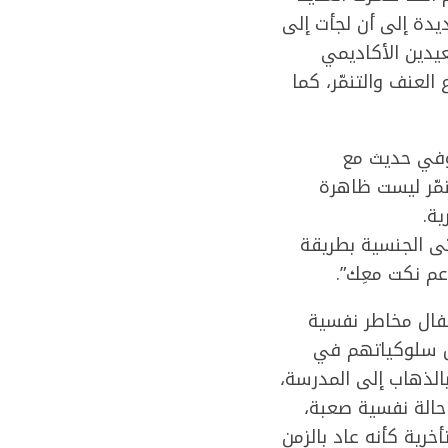
ديدة إلى أن لجأت إلى
عيدين الأكاديمي
العنف والتنمّر، كما
 وفي حديث مع
تنمّر ليست ظاهرة
ية.
تى الجنسية بطريقة
 عم نكت معِك”.
طفال مخاطر نفسية
ال سلوكياتهم في
بالذهاب إلى المدرسة،
 حالة نفسية صعبة،
رية كأنه عاد بالزمن