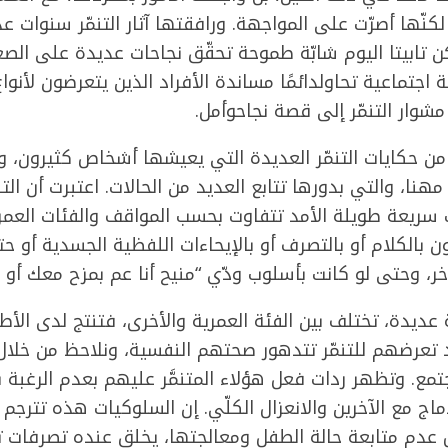
 لكنّها أصرّت على المواجهة. ورافقتها آثار التنمّر سنوات ع
ن تابيتا اليوم شابّة طموحة تحقّق نجاحات عديدة على الص
تماعية تحاولدائمًا مساندة الأفراد الذين يتعرضون لأنواع 
 مشوار التنمّر إلى قصة نجاحوأمل.
 من حكايات التنمّر العديدة التي يعيشها أشخاص كثيرون،
مهنا، والتي بدورها تتابع العديد من الحالات. اعتبرت أن ال
ات سريعة طويلة الأمد تتفاوت بحسب المواقف والفئات العمر
ن بالكلام أو بالتصرف أو بالإيحاءات اللفظية الجسدية أو ح
ر، وحتى لو كانت بأسلوب ودّي “منيح أنا عم بمزح معك أو
 عديدة، تختلف بين الفئة العمرية والأخرى، فتنتج لدى الأ
د تعرضهم للتنمّر تتدهور صحتهم النفسية، ونلاحظ من خل
تمع. وتظهر ردات فعل هؤلاء المتنمَّر عليهم بعدم الرغبة 
دماج مع الآخرين والانعزال الكلّي. إن السلوكيات هذه تترجم
دم متابعة حالة الطفل ومعالجتها، يخلق عنده تصرفات تأخ