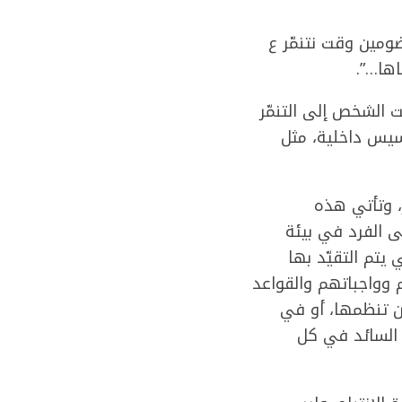
ومين وقت نتنمّر ع
اها…”.
ك أسباب عديدة دفعت الشخص إلى التنمّر
اسيس داخلية، مثل
، وتأتي هذه
 الفرد في بيئة
يتم التقيّد بها
وواجباتهم والقواعد
ين تنظمها، أو في
 السائد في كل