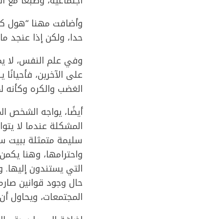
اجتماعية، وطبعًا مع أ
وأضافت مهنا “هول كلن 
حدا، ولكن إذا عنجد م
على الآخرين، فأحيانًا
الغضب والكره وكأنه ل
أيضًا، يواجه الشخص ال
المشكلة عندما لا يتو
سليمة متمثلة ببيت سليم
واحترامها، وهنا يكم
التي يستندون إليها. و
حال وجود قوانين صارم
المجتمعات، ويحاول أن