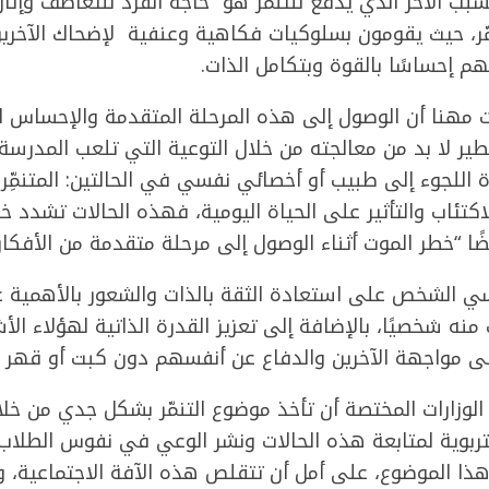
بب الآخر الذي يدفع للتنمّر هو حاجة الفرد للتعاطف وإثارة
نمّر، حيث يقومون بسلوكيات فكاهية وعنفية لإضحاك الآخري
م إحساسًا بالقوة وبتكامل الذات.
 مهنا أن الوصول إلى هذه المرحلة المتقدمة والإحساس ال
ير لا بد من معالجته من خلال التوعية التي تلعب المدرسة دو
لجوء إلى طبيب أو أخصائي نفسي في الحالتين: المتنمِّر و ا
كتئاب والتأثير على الحياة اليومية، فهذه الحالات تشدد خطر
ضًا “خطر الموت أثناء الوصول إلى مرحلة متقدمة من الأفكار
ي الشخص على استعادة الثقة بالذات والشعور بالأهمية عن
منه شخصيًا، بالإضافة إلى تعزيز القدرة الذاتية لهؤلاء ا
 مواجهة الآخرين والدفاع عن أنفسهم دون كبت أو قهر أو
 الوزارات المختصة أن تأخذ موضوع التنمّر بشكل جدي من خ
ربوية لمتابعة هذه الحالات ونشر الوعي في نفوس الطلاب
هذا الموضوع، على أمل أن تتقلص هذه الآفة الاجتماعية، و