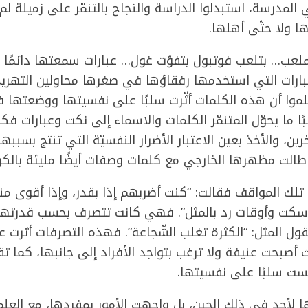
لمدرسة، استبدلوا الدراسة والنجاح بالتنمّر على زميلة لم
ا ولا حتّى أهلها.
لملعب… بتلعب فوتبول بتفوّت غول… عبارات سمعتها دائمًا و
عبارات التي استخدمها رفقاؤها في صغرها محاولين التهريج
علموا أن هذه الكلمات أثّرت سلبًا على نفسيتها ووضعتها
 ما يحوّل المتنمّر الكلمات والاسماء إلى نكت وعبارات فكا
ين، والأخذ بعين الاعتبار الأضرار النفسيّة التي تنتج بسببها
لت مظهرها الخارجي مع كلمات وصفات أيضًا مليئة بالكراه
ع تلك المواقف فقالت: “كنت أضربهم إذا بقدر، وإذا أقوى م
أسكت وأوقات رد بالمثل”. فهي كانت تتصرف بحسب قدرتها
ول المثل: “الكثرة تغلب الشّجاعة”. فهذه التصرفات أثرت 
 أصبحت عنيفة ولا ترغب بتواجد الأفراد إلى جانبها، كما 
ست سلبًا على نفسيتها.
 لأحد في ذلك الحين، بل واجهت الأمور بمفردها، مع العلم