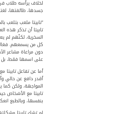
لخلاف يرأسه طلاب في ا
جسدها، طائفتها، لغته
“تابيتا ملعب بتلعب با
تابيتا أن تذكر هذه ال
السخرية، لكنّهم لم ي
كل من يسمعهم. فغالبًا
دون مراعاة مشاعر الآخر
على اسمها فقط، بل طا
أما عن تفاعل تابيتا م
أقدر دافع عن حالي و
المواجهة، ولكن كما يق
تابيتا مع الأشخاص حيث
بنفسها، وبالطبع انعك
لم تشك تابيتا مشكلتها