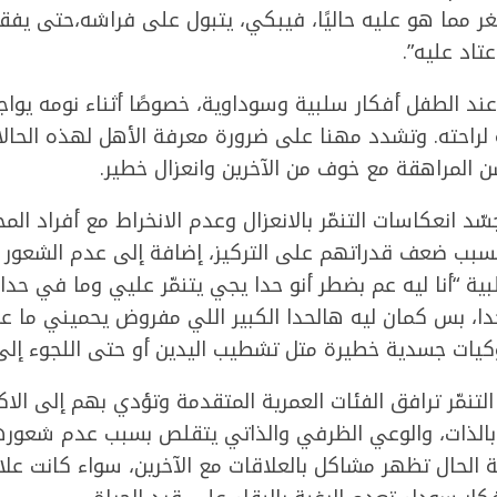
أصغر مما هو عليه حاليًا، فيبكي، يتبول على فراشه،حتى يفقد
تاد عليه”.
عند الطفل أفكار سلبية وسوداوية، خصوصًا أثناء نومه يوا
راحته. وتشدد مهنا على ضرورة معرفة الأهل لهذه الحالات،
 سن المراهقة مع خوف من الآخرين وانعزال خطير.
جسّد انعكاسات التنمّر بالانعزال وعدم الانخراط مع أفراد الم
سبب ضعف قدراتهم على التركيز، إضافة إلى عدم الشعور ب
ة “أنا ليه عم بضطر أنو حدا يجي يتنمّر عليي وما في حدا
 حدا، بس كمان ليه هالحدا الكبير اللي مفروض يحميني ما 
كيات جسدية خطيرة متل تشطيب اليدين أو حتى اللجوء إلى 
تنمّر ترافق الفئات العمرية المتقدمة وتؤدي بهم إلى الاكت
ة بالذات، والوعي الظرفي والذاتي يتقلص بسبب عدم شعوره
 الحال تظهر مشاكل بالعلاقات مع الآخرين، سواء كانت علا