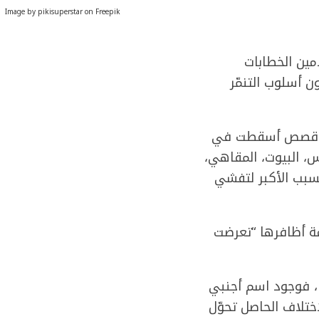
Image by pikisuperstar on Freepik
مين الخطابات
 أسلوب التنمّر
 عن قصص أسقطت في
، البيوت، المقاهي،
لسبب الأكبر لتفشي
ها منذ نعومة أظافرها “تعرضت
ها، فوجود اسم أجنبي
ختلاف الحاصل تحوّل