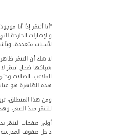
“أنا أتنمّر إذًا أنا 
والإشارات الجارحة الت
لأسباب متعددة، وبأشك
لا شك أن التنمّر ظا
شباكها ضحايا تنمّر ل
الملاعب، الصالات وحتى
هذه الظاهرة هو غياب
للتنمّر منذ الصغر، وه
أولى صفحات التنمّر بدأ
داخل صفوف المدرسة هو