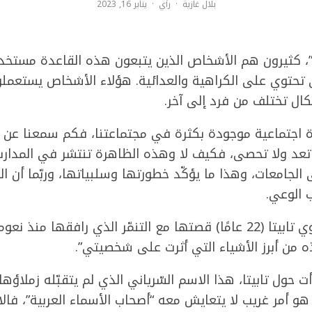
بلال غازية
·
رأي
·
يناير 16, 2023
موجود”، كثيرون هم الأشخاص الذين يتبعون هذه القاعدة مستخد
ي تحتوي على الكراهية والعدائية. هؤلاء الأشخاص يستعملون
ال تختلف من فرد إلى آخر.
هرة اجتماعية موجودة بكثرة في مجتماعتنا، فكم سمعنا
ا تعد ولا تحصى، فكيف لا وهذه الظاهرة تنتشر في المدارس
 الجامعات، وهذا ما يؤكّد خطورتها وسلبياتها، وربّما أن ا
 الوعي.
ومن هذا المنطلق، تروي تابيتا (22 عامًا) قصتها مع التنمّر الذي رافق
ذه من أبرز الأشياء التي أثرت على شخصيتي”.
ت حول تابيتا، هذا الاسم السّرياني الذي لم يتقبّله زملاؤ
 أمر غريب لا يتعايش معه “أصحاب الأسماء العربية”، فالا