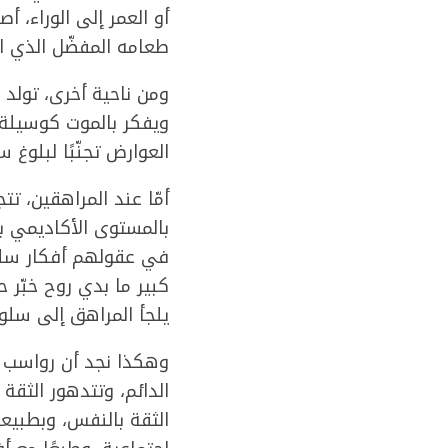
أو العمر إلى الوراء، 
طعامه المفضّل الذي اع
ومن ناحية أخرى، تولد 
ويفكر بالموت كوسيلة ل
العوارض تجنّبًا لبلوغ
أمّا عند المراهقين، تت
بالمستوى الأكاديمي ب
في عقولهم أفكار سلبي
كبير ما بدي روح خبّر
يلجأ المراهق إلى سلو
وهكذا نجد أن رواسب ال
الدائم، وتتدهور الثق
الثقة بالنفس، وبطبيعة