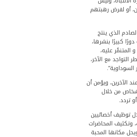
 الانتباه، وليس
ن، أو لفرض رهبتهم
صادم الذي ينتج
رًا كبيرًا بنشرها،
لمتنمَّر عليه،
 التواجد مع الآخر،
 السوداوية”.
د الآخرين، ويؤمن أن
لأشخاص من خلال
 تردد.
لال توظيف أخصائيين
، وتكثيف المحاضرات
يحل مكانها المحبة