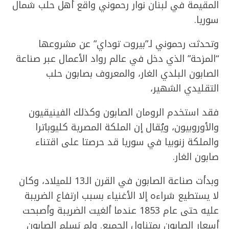
المقيمة في لبنان نوار رحموني واقع أهل حلب شمال
سوريا.
وتحدثت رحموني لـ”بيروت توداي” عن مشروعها
“المزحة” الذي دخل في عالم رواد الأعمال عبر صناعة
الصابون البلدي الغار، والمعروف بصابون حلب
التقليدي الشهير،
فقد استخدم الرومان الصابون وكذلك الفينيقيون
والأوروبيون، ويُقال إن الملكة المصرية كليوباترا
والملكة زنوبيا في سوريا قد حرصتا على اقتناء
صابون الغار.
وبدأت صناعة الصابون في القرن الـ13 للميلاد، وكان
لا يستطيع شراءه إلا الأغنياء بسبب ارتفاع الضريبة
عليه حتى عام 1853 عندما ألغيت الضريبة وأصبحت
أسعار الصابون بمتناول الجميع. ولم يَسلم الصابون