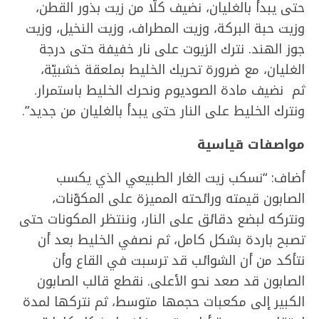
حتى يبدأ بالغليان، نضيف كلّا من زيت بذور القطن،
وزيت حبة البركة، وزيت المطراف، وزيت النخيل، وزيت
جوز الهند. نترك الزيوت على نار خفيفة حتى درجة
الغليان، مع ضرورة تحريك الخليط بملعقة خشبيّة،
ثم نضيف مادة الصوديوم ونحرك الخليط باستمرار.
ونترك الخليط على النار حتى يبدأ بالغليان من جديد”.
مواصفات قياسية
أضاف: “نسكب زيت الغار الطبيعي الذي يكسب
الصابون قيمته ورائحته المميزة على المكوّنات،
ونتركه لبضع دقائق على النار، وننتظر المكونات حتى
تصبح باردة بشكل كامل، ثم نصفي الخليط بعد أن
نتأكد من أن الشوائب قد ترسبت في القاع وأن
الصابون قد صعد نحو الأعلى. نقطع قالب الصابون
الكبير إلى مكعبات حجمها متوسط، ثم نتركها لمدة