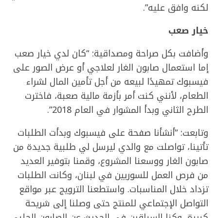
لكنه وافق عليه”.
خيار صعب
وأضافت بكل صراحة ومصداقية: “كان لدي خيار صعب
إما استعمال صابون الغار لعلاجي أو عرض الصور على
فيسبوك تمهيدًا لبيعه من أجل تأمين المال لشراء
الطعام، لأنني كنت أمر بأزمة مالية صعبة، فاخترت
الطرح الثاني وبدأ المشوار في العام 2018”.
وتابعت: “أنشأنا صفحة على فيسبوك وبدأت الطلبات
تأتينا، تواصلت مع والدي ليرسل لي طلبية جديدة من
صابون الغار ووسعنا المشروع، وقمنا بتوفير العديد
من فرص العمل للسوريين في لبنان، وكانت الطلبات
تزداد خلال المناسبات. واستطعنا الترويج عبر مواقع
التواصل الإجتماعي للمنتج حتى وصلنا إلى شريحة
كبيرة، وكنا السباقين في الحديث عن الصابون الحلبي