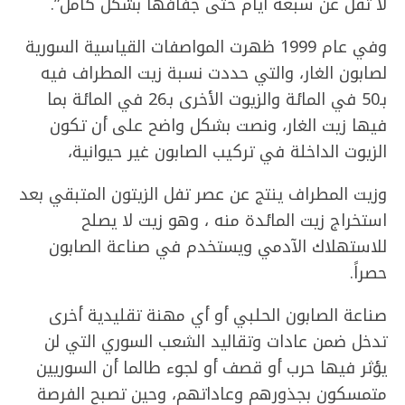
لا تقل عن سبعة أيام حتى جفافها بشكل كامل”.
وفي عام 1999 ظهرت المواصفات القياسية السورية
لصابون الغار، والتي حددت نسبة زيت المطراف فيه
بـ50 في المائة والزيوت الأخرى بـ26 في المائة بما
فيها زيت الغار، ونصت بشكل واضح على أن تكون
الزيوت الداخلة في تركيب الصابون غير حيوانية،
وزيت المطراف ينتج عن عصر تفل الزيتون المتبقي بعد
استخراج زيت المائدة منه ، وهو زيت لا يصلح
للاستهلاك الآدمي ويستخدم في صناعة الصابون
حصراً.
صناعة الصابون الحلبي أو أي مهنة تقليدية أخرى
تدخل ضمن عادات وتقاليد الشعب السوري التي لن
يؤثر فيها حرب أو قصف أو لجوء طالما أن السوريين
متمسكون بجذورهم وعاداتهم، وحين تصبح الفرصة