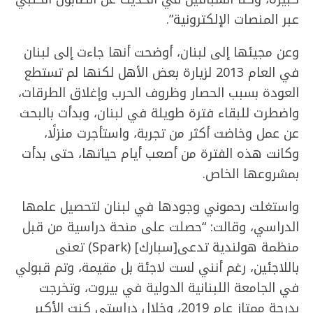
عبر المنصات الإلكترونية”.
وعن مجيئها إلى لبنان، أوضحت أنها جاءت إلى لبنان
في العام 2013 لزيارة بعض الأهل لكنها لم تستطع
العودة بسبب الحصار وظروف الحرب وإغلاق الطرقات،
واضطرت للبقاء فترة طويلة في لبنان، وبدأت بالبحث
عن عمل وخاضت أكثر من تجربة، واستأجرت منزلًا،
وكانت هذه الفترة من أصعب أيام حياتها، حتى بدأت
بمشروعها الخاص.
واستغلت رحموني وجودها في لبنان لتحصيل علمها
الدراسي، وقالت: “حصلت على منحة دراسية من قبل
منظمة هولندية تدعى[سبارك] (Spark) تعنى
باللاجئين، رغم أنني لست لاجئة بل مقيمة، وتم قبولي
في الجامعة اللبنانية الدولية في بيروت، وتخرجت
بدرجة ممتاز عام 2019، وخلال دراستي كنت الأكبر