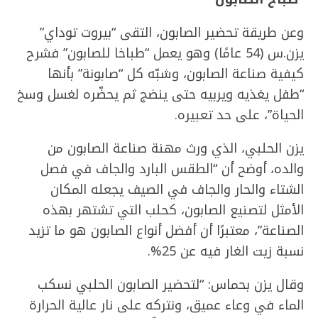
وعن طريقة تحضير الصابون، التقى “بيروت توداي”
يزن.س (54 عامًا) وهو يعمل “طباخا للصابون” فشرح
كيفية صناعة الصابون، وشبّه كل “صابونة” بأنها
“طفل يغذيه ويربيه حتى ينضج ثم يحضّره لغسل وسخ
الحياة”، على حد تعبيره.
يزن الحلبي، الذي ورث مهنة صناعة الصابون من
والده، أوضح أن “الطقس البارد والجاف في فصل
الشتاء والحار والجاف في الصيف يجعله المكان
الأمثل لتصنيع الصابون، كحلب التي تشتهر بهذه
الصناعة”، معتبرًا أن أفضل أنواع الصابون هو ما تزيد
نسبة زيت الغار فيه عن 25%.
وقال يزن بحماس: “لتحضير الصابون الحلبي نسكب
الماء في وعاء عميق، ونتركه على نار عالية الحرارة