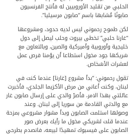
الحلبي من تقليد الأوروبيين له فأنتج الفرنسيون
صابونًا مُشابها باسم “صابون مرسيليا”.
لكن طموح رحموني ليس لديه حدود، ومشروعها
“غارنا حلبي” تخطى بيروت وحلب ليصل إلى دول
خليجية وأوروبية وأميركية والصين، وبالتعاون مع
شريكها جود مخول استطاعا أن يؤمنا فرص عمل
لعشرات الأشخاص.
تقول رحموني: “بدأ مشروع [غارنا] عندما كنت في
لبنان، وكنت أعاني من مرض الأكزيما الجلدي، فأخبرت
عائلتي بهذا الامر، فأصرّ والدي على إرسال صابون غار
مع والدتي القادمة من سوريا إلى لبنان. وعند
وصولها استلمت الصابون وبدأ مشوار مشروعي بمزحة
عندما قلت لشريكي مخول ما رأيك بعرض صور
الصابون على فيسبوك تمهيدًا لبيعه، فانصدم بطرحي