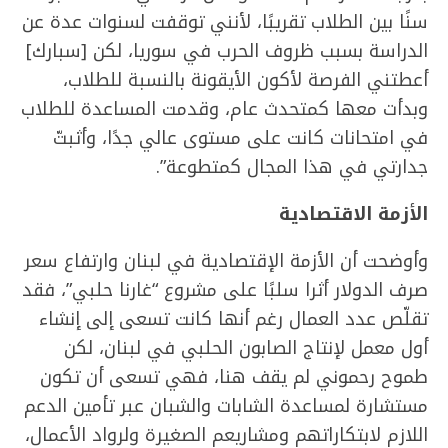
سنًا بين الطلاب تقريبًا، لأنني توقفت لسنوات عدة عن
الدراسة بسبب ظروف الحرب في سوريا، لكن [سبارك]
أعطتني الفرصة لأكون الأيقونة بالنسبة للطلاب،
وبدأت معها كمتحدث عام، وقدمت المساعدة للطلاب
في امتحانات كانت على مستوى عالي جدًا، وأثبتّ
جدارتي في هذا المجال كمتطوعة”.
الأزمة الاقتصادية
وأوضحت أن الأزمة الإقتصادية في لبنان وارتفاع سعر
صرف الدولار أثرا سلبًا على مشروع “غارنا حلبي”، فقد
تقلّص عدد العمال رغم أنها كانت تسعى إلى إنشاء
أول معمل لإنتاج الصابون الحلبي في لبنان، لكن
طموح رحموني لم يقف هنا، فهي تسعى أن تكون
مستشارة لمساعدة الشابات والشبان عبر تأمين الدعم
اللازم لابتكاراتهم ومشاريعم الصغيرة ولرواد الأعمال،