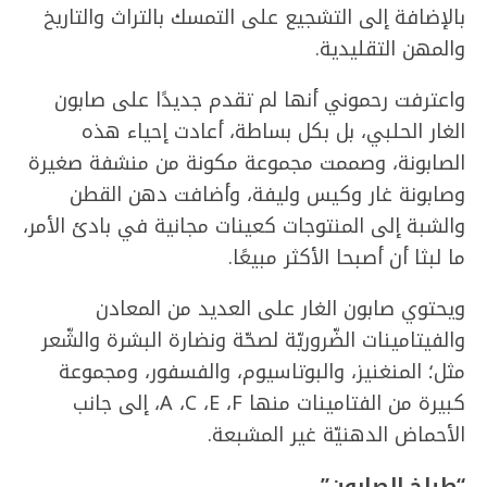
بالإضافة إلى التشجيع على التمسك بالتراث والتاريخ
والمهن التقليدية.
واعترفت رحموني أنها لم تقدم جديدًا على صابون
الغار الحلبي، بل بكل بساطة، أعادت إحياء هذه
الصابونة، وصممت مجموعة مكونة من منشفة صغيرة
وصابونة غار وكيس وليفة، وأضافت دهن القطن
والشبة إلى المنتوجات كعينات مجانية في بادئ الأمر،
ما لبثا أن أصبحا الأكثر مبيعًا.
ويحتوي صابون الغار على العديد من المعادن
والفيتامينات الضّروريّة لصحّة ونضارة البشرة والشّعر
مثل؛ المنغنيز، والبوتاسيوم، والفسفور، ومجموعة
كبيرة من الفتامينات منها A ،C ،E ،F، إلى جانب
الأحماض الدهنيّة غير المشبعة.
“طباخ الصابون”