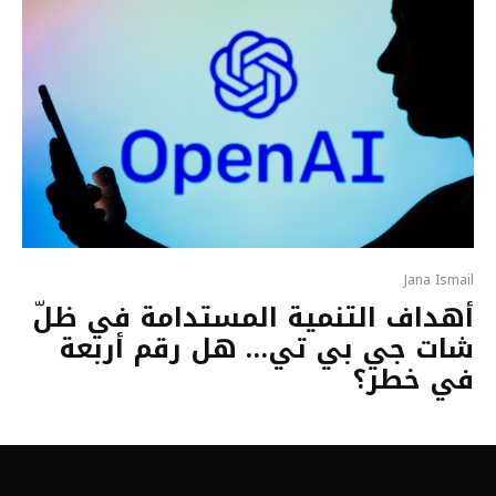
Jana Ismail
أهداف التنمية المستدامة في ظلّ
شات جي بي تي… هل رقم أربعة
في خطر؟