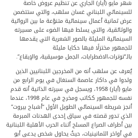
شهر مايو (أيار) الجاري عن تنظيم عروض خاصة
للسينمائي اللبناني غسان سلهب، والتي ستتضمن
عرض ثمانية أعمال سينمائية متنوّعة ما بين الروائية
والوثائقية، والتي يسلط فيها الضوء على مسيرته
السينمائية المليئة بالصور الشعرية التي يقدمها
للجمهور مختزلًا فيها حكايا مليئة
بالـ”توترات،الاضطرابات، الجمل موسيقية، والإيقاع”.
يُعرف عن سلهب أنه من المخرجين اللبنانيين الذين
ولدوا في داكار عاصمة السنغال في يوم الرابع من
مايو (أيار) 1958، ويسجل في سيرته الذاتية أنه قدم
نفسه للجمهور ككاتب ومخرج في عام 1998، عندما
أنجز شريطه السينمائي الطويل الأول “أشباح بيروت”
الذي تدور قصته في سياق إحدى الهدنات المبرمة
بين أطراف الصراع المسلح أثناء الحرب الأهلية اللبنانية
في أواخر الثمانينيات، حيثُ يحاول شخص يدعى أبو