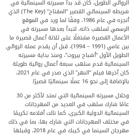
الروائي الطويل، كان قد بدأ مسيرته السينمائية في
شريطه السينمائي القصير “المفتاح” (The Key) الذي
أنجزه في عام 1986، وفقًا لما ورد في
الموقع
الرسمي
لسلهب ذاته، لتبدأ بعدها مسيرته في
الأعمال القصيرة مشتغلًا على ثلاثة أعمال قصيرة ما
بين عامي (1991 – 1994)، قبل أن يقدم عمله الروائي
الطويل الأول “أشباح بيروت”، ومنذ بداية مسيرته
السينمائية قدم سلهب سبعة أعمال روائية طويلة
كان أخرها فيلم “النهر” الذي صدر في عام 2021،
بالإضافة إلى نحو 16 عملًا سينمائيًا قصيرًا.
وخلال مسيرته السينمائية التي تمتد لأكثر من 30
عامًا شارك سلهب في العديد من المهرجانات
السينمائية الدولية الكبرى، كما نالت أفلامه تكريمًا
في مختلف المهرجانات التي شارك بها، بما في ذلك
مهرجان السينما في كيبك في عام 2018، وقبلها