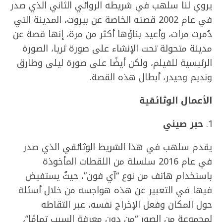
يروي لنا سلهب في شريطه الروائي الثاني الذي صدر
في عام 2002 قصته الخاصة عن بيروت، المدينة التي
دُمرت مرات، وأعيد بناؤها أكثر من مرة، إنها قصة عن
مدينة متحولة تحت الإنشاء على صورة ثريا، الصورة
الرئيسية للفيلم، ولكن أيضًا على صورة ليلى وطارق
ونديم وحيدر، أبطال هذه القصة.
الأعمال
الوثائقية
حبر
صيني
يقدم سلهب في هذا
الشريط الوثائقي
الذي صدر
في عام 2016 سلسلة من اللقطات المأخوذة
باستخدام هاتف من نوع “آي فون”، حيثُ يستفيض
فيها في التعبير عن هذه هواجسه من خلال أسئلة
حول المكان وفعل الإخراج نفسه، عبر التقاطه
لمجموعة من الصور “من دون معرفة السبب تمامًا”،