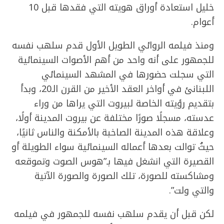
خليل استعادة أوراق هويته التي فقدها قبل 10
أعوام.
ومنذ فيلمه الروائي الطويل الأول قدم سلهب نفسه
للجمهور على أنه واحد من أهم الأصوات السينمائية
التي سجلت حضورها في المشهد السينمائي
اللبنانئ في أواخر العقد الأخير من القرن الـ20، وبدأ
بتقديم رؤيته الخاصة لبيروت التي يراها من وراء
عدسته، مسجلًا صورًا مختلفة عن بيروت المدينة أولًا،
وعلاقة هذه المدينة الصاخبة بالأمكنة والناس ثانيًا،
حيثُ توالت بعدها أعماله السينمائية سواء الطويلة أو
القصيرة التي انشغل فيها بـ”هوس الصوت وتموقعه
ومشاكسته للصورة، تلك الصورة والصورة الآتية
والتي ولت”.
لكن قبل أن يقدم سلهب نفسه للجمهور في فيلمه