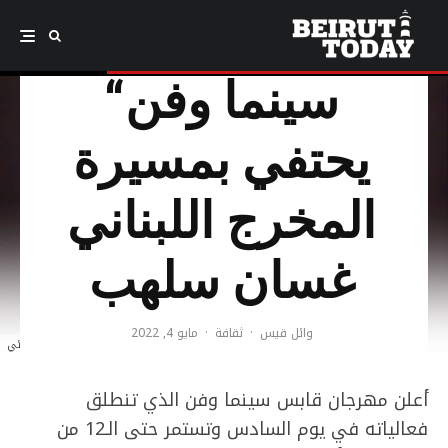
مهرجان ”قابس
سينما وفن“
يحتفي بمسيرة
المخرج اللبناني
غسان سلهب
وائل قيس
·
ثقافة
·
مايو 4, 2022
لقطة من الفيلم الروائي "النهر" | غسان سلهب/مهرجان لوكارنو السينمائي
أعلن مهرجان قابس سينما وفن الذي تنطلق
فعالياته في يوم السادس وتستمر حتى الـ12 من