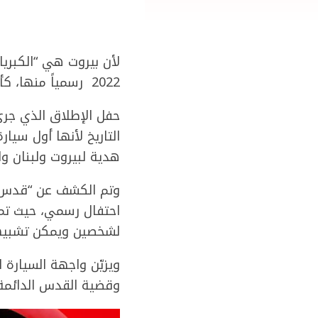
2022 رسمياً منها، كأول سيارة لبنانية – فلسطينية، صنعت في لبنان.
التاريخ لأنها أول سيا
هدية لبيروت ولبنان وا
وتم الكشف عن “قدس را
لشخصين ويمكن تشبيهها
ويزيّن واجهة السيارة 
وقضية القدس الدائمة،