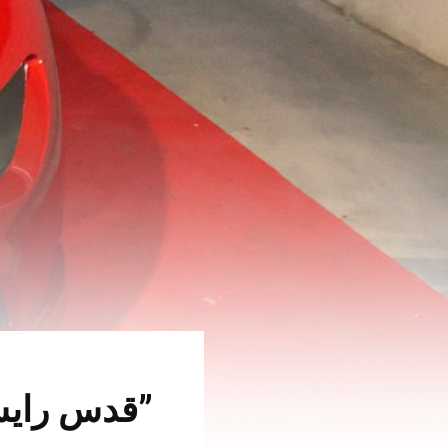
”قدس رايس“