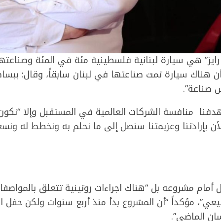
ز” هي سيارة لبنانية فلسطينية مئة في المئة وصناعتها 
ن هناك سيارة تمت صناعتها في لبنان سابقاً، وقال: ببسا
 صناعة”.
هدفنا منافسة الشركات العالمية في المستقبل وإلا “نكون 
 بإرادتنا وعزيمتنا سنصل إلى ما نحلم به ونخطط له ونسعى ال
أمام مشروعه بل “هناك اجراءات روتينية تتعلق بالمواصفا
عي”، مؤكداً “أن المشروع بدأ منذ أربع سنوات ولكن حفل
سان الماضي”.