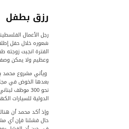
رزق بطفل
الفترة انجبت زوجته طف
وعظيم ولا يمكن وصف
ويأتي مشروع محمد بعد
بعدها الخوض في مجال
نحو 300 موظف 
الدولية للسيارات الكه
وإذ أكد محمد أن هناك
في حين أن الفشل يعود