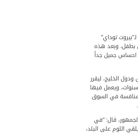
بناني جهاد محمد، صاحب شركة EV Electra، وصف لـ”بيروت توداي”
ج منذ أكثر من 10 سنوات ولم يرزق بطفل، وبعد هذه
ا احساس جميل جداً
دول الخليج، ليقرر
سنوات، ويعمل فيها
المنافسة في السوق
لجمهور، قال: “في
 مماثل لن يتم اطلاقه طيلة فترة 50 عاماً، وسيلقي اللوم على البلد،