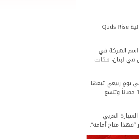
لأن بيروت هي “الكبرياء والفخر”، اختارت شركة EV Electra إطلاق السيارة الكهربائية Quds Rise
ما عادياً، بل أدخل اسم الشركة في
ل في لبنان، فكانت
 يومٍ ربيعي تبعها
احتفال رسمي، حيث تمكّن الجمهور من التقاط صور لسيارة رياضية بقوة محرك 180 حصاناً وتتسع
السيارة العربي
“فهذا متاح أمامه”.