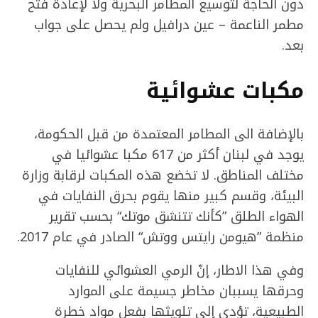
دون الحاجة لتوسيع المطامر البحرية ولا لإعادة فتح
مطمر الناعمة – عين درافيل ولم يحصل على جواب
بعد.
مكبات عشوائية
بالإضافة الى المطامر المعتمدة من قبل الحكومة،
يوجد في لبنان أكثر من 617 مكبا عشوائيا في
مختلف المناطق. لا تخضع هذه المكبات لرقابة وزارة
البيئة، وقسم كبير منها يقوم بحرق النفايات في
الهواء الطلق ”كأنك تتنشق موتك“ بحسب تقرير
منظمة ”هيومن رايتس ووتش“ الصادر في عام 2017.
وفي هذا الاطار، إنّ الرمي العشوائي للنفايات
وحرقها يسببان مخاطر جسيمة على الموارد
الطبيعية، تؤدي إلى تلويثها بفعل مواد خطرة