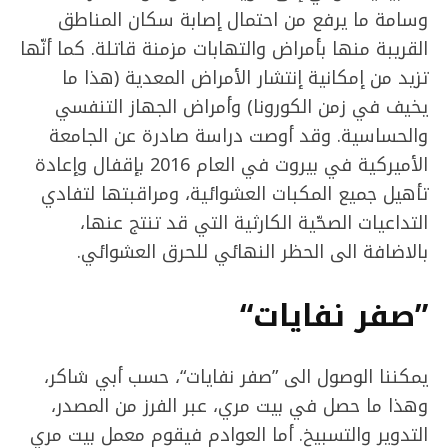
وسامة ما يرفع من احتمال إصابة سكان المناطق
القريبة منها بأمراض والتهابات مزمنة قاتلة. كما أنّها
تزيد من إمكانية إنتشار الأمراض المعدية (هذا ما
يخيف في زمن الكورونا) وأمراض الجهاز التنفسي
والحساسية. وقد أوصت دراسة صادرة عن الجامعة
الأميركية في بيروت في العام 2016 بإقفال وإعادة
تأهيل جميع المكبات العشوائية، ومراقبتها لتفادي
التداعيات الصحّية الكارثية التي قد تنتج عنها،
بالاضافة الى الحظر النهائي للحرق العشوائي.
”صفر نفايات“
يمكننا الوصول الى ”صفر نفايات“، حسب أبي شاكر،
وهذا ما حصل في بيت مري، عبر الفرز من المصدر،
التدوير والتسبيخ. أما العوادم فيقوم معمل بيت مري