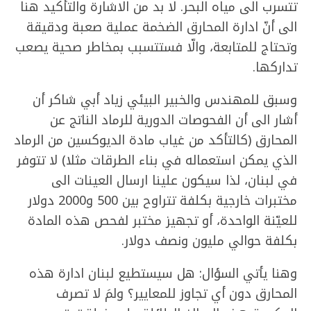
تتسرب الى مياه البحر. لا بد من الاشارة والتأكيد هنا
الى أنّ ادارة المحارق الضخمة عملية صعبة ودقيقة
وتحتاج للمتابعة، والّا فستتسبب بمخاطر صحية يصعب
تداركها.
وسبق للمهندس والخبير البيئي زياد أبي شاكر أن
أشار الى أن الفحوصات الدورية للرماد الناتج عن
المحارق (كالتأكد من غياب مادة الديوكسين من الرماد
الذي يمكن استعماله في بناء الطرقات مثلا) لا تتوفر
في لبنان، لذا سيكون علينا ارسال العينات الى
مختبرات خارجية بكلفة تتراوح بين 500 و2000 دولار
للعيّنة الواحدة، أو تجهيز مختبر لفحص هذه المادة
بكلفة حوالي مليون ونصف دولار.
وهنا يأتي السؤال: هل سيستطيع لبنان ادارة هذه
المحارق دون أي تجاوز للمعايير؟ ولمَ لا تصرف