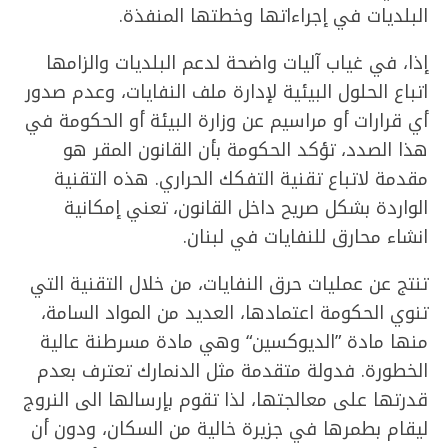
البلديات في إجراءاتها وخطتها المنفذة.
إذا، في غياب آليات واضحة لدعم البلديات والزامها
اتباع الحلول البيئية لإدارة ملف النفايات، وعدم صدور
أي قرارات أو مراسيم عن وزارة البيئة أو الحكومة في
هذا الصدد، تؤكد الحكومة بأن القانون المقر هو
مقدمة لاتباع تقنية التفكك الحراري. هذه التقنية
الواردة بشكل صريح داخل القانون، تعني إمكانية
انشاء محارق للنفايات في لبنان.
تنتج عن عمليات حرق النفايات، من خلال التقنية التي
تنوي الحكومة اعتمادها، العديد من المواد السامة،
منها مادة ”الديوكسين“ وهي مادة مسرطنة عالية
الخطورة. فدولة متقدمة مثل الدنمارك تعترف بعدم
قدرتها على معالجتها، لذا تقوم بإرسالها الى النروج
ليقام بطمرها في جزيرة خالية من السكان، ودون أن