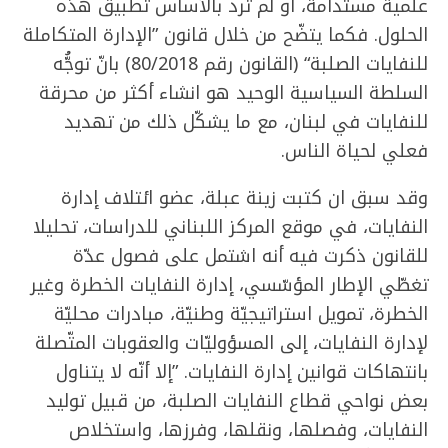
علمية مستدامة، او لم ترد بالأساس تطبيق هذه
الحلول. فكما يتضّح من خلال قانون ”الإدارة المتكاملة
للنفايات الصلبة“ (القانون رقم 80/2018) بانّ توجُّه
السلطة السياسية الوحيد هو انشاء أكثر من محرقة
للنفايات في لبنان، مع ما يشكّل ذلك من تهديد
فعلي لحياة الناس.
وقد سبق ان كتبت زينة عبلة، عضو ائتلاف إدارة
النفايات، في موقع المركز اللبناني للدراسات، تحليلا
للقانون ذكرت فيه أنه اشتمل على فصول عدّة
تغطّي الإطار المؤسّسي، إدارة النفايات الخطرة وغير
الخطرة، تمويل استراتيجيّة وطنيّة، مبادرات محليّة
لإدارة النفايات، إلى المسؤوليّات والعقوبات المتّصلة
بانتهاكات قوانين إدارة النفايات. ”إلا أنّه لا يتناول
بعض نواحي قطاع النفايات الصلبة، من قبيل توليد
النفايات، وفصلها، ونقلها، وفرزها، واستخلاص