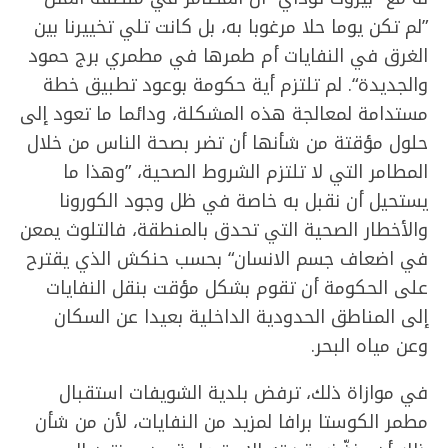
”لم تكن يوما حلا مرغوبا به، بل كانت تلي تخييرنا بين
الغرق في النفايات أم طمرها في مطمري برج حمود
والجديدة“. لم تلتزم أية حكومة بوعود تطبيق خطة
مستدامة لمعالجة هذه المشكلة، ودائما ما تعود إلى
حلول مؤقتة من شأنها أن تضر بصحة الناس من خلال
المطامر التي لا تلتزم الشروط الصحية، ”وهذا ما
يستحيل أن نقبل به خاصة في ظل وجود الكورونا
والأخطار الصحية التي تحدق بالمنطقة، فالتلوث يمعن
في اضعاف جسم الانسان“ بحسب حنكش الذي يقترح
على الحكومة أن تقوم بشكل مؤقت بنقل النفايات
إلى المناطق الحدودية الداخلية بعيدا عن السكان
وعن مياه البحر.
في موازاة ذلك، ترفض بلدية الشويفات استقبال
مطمر الكوستا برافا لمزيد من النفايات، لأن من شأن