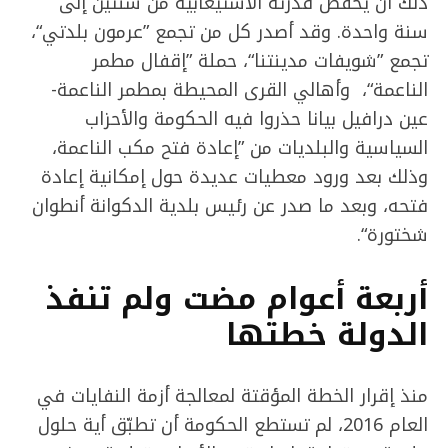
ذلك أن يخفّض قدرته الاستيعابية من سنتين إلى
سنة واحدة. وقد أصدر كل من تجمع ”عرمون بلدتي“،
تجمع ”شويفات مدينتنا“، حملة ”إقفال مطمر
الناعمة“، وأهالي القرى المحيطة بمطمر الناعمة-
عين درافيل بيانا حذروا فيه الحكومة والأحزاب
السياسية والبلديات من ”إعادة فتح مكب الناعمة،
وذلك بعد ورود معطيات عديدة حول إمكانية إعادة
فتحه، وبعد ما صدر عن رئيس بلدية الدكوانة أنطوان
شختورة“.
أربعة أعوام مضت ولم تنفذ
الدولة خطتها
منذ إقرار الخطة المؤقتة لمعالجة أزمة النفايات في
العام 2016، لم تستطع الحكومة أن تطبّق أية حلول