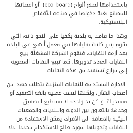
باستخدامها لصنع ألواح (eco board) أو اعطائها
للمصانع بغية دخولها في صناعة الأقفاص
البلاستيكية.
وهذا ما قامت به بلدية بكفيا على النحو ذاته، التي
تقوم بفرز كافة نفاياتها في معمل أُنشئ في البلدة
بعد أزمة النفايات، فتقوم الشركة المشغلّة ببيع
النفايات المعاد تدويرها، كما تبيع النفايات العضوية
إلى مزارع تستفيد من هذه النفايات.
الادارة المستدامة للنفايات المنزلية تتطلب جهدا من
أصحاب الشأن، ولكنها ليست عملية بالغة التعقيد أو
مستحيلة. ولكن يد واحدة لا تستطيع التصفيق
وحدها: بالتعاون بين الدولة والبلديات والجمعيات
البيئية بالاضافة الى الأفراد، يمكن الاستفادة من
النفايات وتحويلها لمورد صالح للاستخدام مجددا بدلا