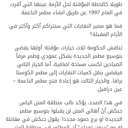
طويلا كالخطة المؤقتة لحل الأزمة عينها التي أقرت
في العام 1997 عن طريق انشاء مطمر الناعمة.
فما هو مصير النفايات التي ستتراكم أكثر وأكثر في
الأيام المقبلة؟
تناقش الحكومة ثلاث خيارات مؤقتة: أولها يقضي
بتوسيع مطمر الجديدة بشكل عمودي وطمر مرفأ
الصيادين لكسب مساحة اضافية، أما الخيار الثاني
فيقضي بنقل كميات النفايات إلى مطمر الكوستا
برافا، والخيار الثالث هو إعادة فتح مطمر الناعمة –
عين درافيل.
في هذا الصدد، يؤكد نائب منطقة المتن الياس
حنكش أنّ أهالي المتن لن يقبلوا بتوسيع مطمر
الجديدة او برج حمود مجددا. يقول حنكش في مقابلة
له مع ”بيروت توداي“ أن المطامر في منطقة المتن