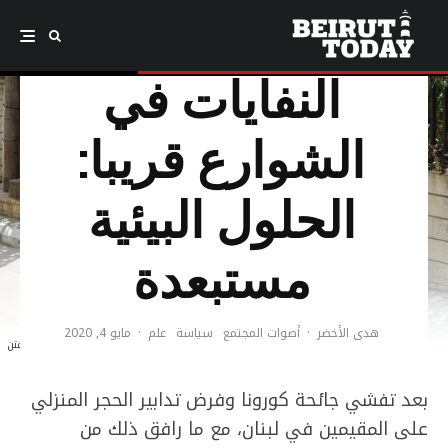
النفايات في
الشوارع قريبا:
الحلول البيئية
مستبعدة
هدى الأخضر
·
أصوات المجتمع
سياسة
علم
·
مايو 4, 2020
(Photo: Laudy Issa) نفايات في المتن
بعد تفشي جائحة كورونا وفرض تدابير الحجر المنزلي
على المقيمين في لبنان، مع ما رافق ذلك من