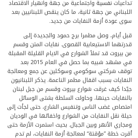
تداعيات
نفسية
واجتماعية من جهة وانهيار الاقتصاد
اللبناني من جهة ثانية، ما كان ينقص اللبنانيين بعد
سوى عودة أزمة النفايات من جديد.
قبل أيام، وصل مطمرا برج حمود والجديدة إلى
قدرتهما الاستيعابية القصوى. نفايات المتن وقسم
من بيروت قد تملأ الشوارع في الايام القليلة المقبلة
في مشهد شبيه بما حصل في العام 2015 بعد
توقف شركتي سوكومي وسوكلين عن جمع ومعالجة
النفايات بسبب اقفال مطمر الناعمة. يذكر اللبنانيون
جيّدا كيف غرقت شوارع بيروت وقسم من جبل لبنان
بالنفايات حينها، وحاولت السلطة بشتى الوسائل
امتصاص غضب الناس وتنفيس الشارع، حتى لجأت إلى
حيلة نقل النفايات من الشوارع واخفائها في الوديان
ومجاري الأنهر وبين الجبال. بحيث استمرت الأزمة حتى
أقرت خطة ”مؤقتة“ لمعالجة أزمة النفايات، لم تدم