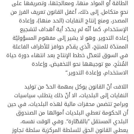
الطاقة أو المواد منها، ومعالجتها، وتصريفها على
نحوٍ متكامل. إلى ذلك، أغفل القانون تعريف الفرز من
المصدر، ومنع إنتاج النفايات (الحد منها)، وإعادة
الإستخدام، كما أنّه لم يحدّد أية أهداف لتشجيع
إعادة التدوير. وهو لا يشير إلى مفهوم المسؤوليّة
الممتدّة للمنتِج، الّذي يقدّم حوافز للأطراف الفاعلة
في السوق لتعدّل خطط الإنتاج بعد انتهاء دورة حياة
المُنتَج، مع توجيهها نحو التخفيض، وإعادة
الاستخدام، وإعادة التدوير.“
اللافت أنّ القانون يوكل بمهمة الحدّ من توليد
النفايات إلى البلديات، الا أنّ ذلك يتطلب سياسيات
وبرامج تتضمن محفزات مالية لهذه البلديات، في حين
أن الحكومة تعطي البلديات أموالها من الصندوق
البلدي المستقل ”بالقطّارة“. وفي الوقت نفسه،
يعطي القانون الحق للسلطة المركزية سلطة تجاوز