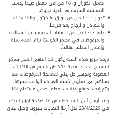
معمل الكورال و٢٥٠ طن في معمل صيدا بحسب
الاتفاقية المبرمة مع بلدية بيروت.
تدوير ١٠٠٠ طن من الورق والكرتون والبلاستيك
والمعادن والزجاج بعد فرزها.
طمر ١٠٠٠ طن من النفايات العضوية غير المعالجة
والمرفوضات في مطمر الكوستا برافا لمدة سنة
وإقفال المطمر نهائياً.
وبعد مرور هذه السنة يكون قد انتهى العمل بمركز
التسبيخ الجديد بقدرة ٧٥٠ طن باليوم من النفايات
العضوية وتجهيز حل بيئي لمعالجة المرفوضات مما
يساهم في تقليص كمية العوادم الواجب طمرها،
وتم إيجاد موقع مناسب لمطمر صحي مستدام لها.
وقد
أرسل أبي راشد خطة من ١٣ صفحة لوزير البيئة
في 23/4/2020 لحل أزمة النفايات ببيروت وجبل لبنان