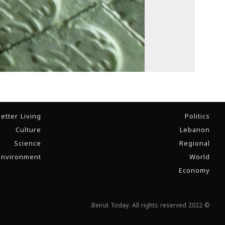
etter Living
Politics
Culture
Lebanon
Science
Regional
Environment
World
Economy
© 2022 Beirut Today. All rights reserved.