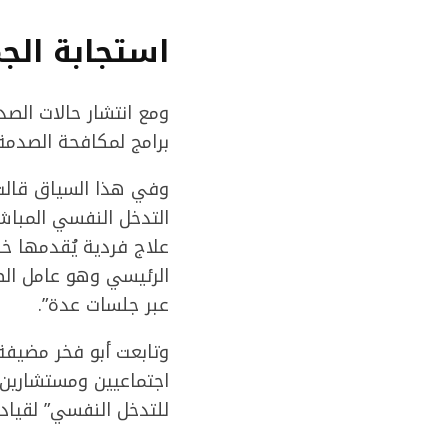
استجابة الج
ومع انتشار حالات الص
برامج لمكافحة الصدم
وفي هذا السياق قالت 
التدخل النفسي المباش
علاج فردية يُقدمها خب
الرئيسي وهو عامل الص
عبر جلسات عدة”.
وتابعت أبو فخر مضيفة 
اجتماعيين ومستشارين،
للتدخل النفسي” لقياد