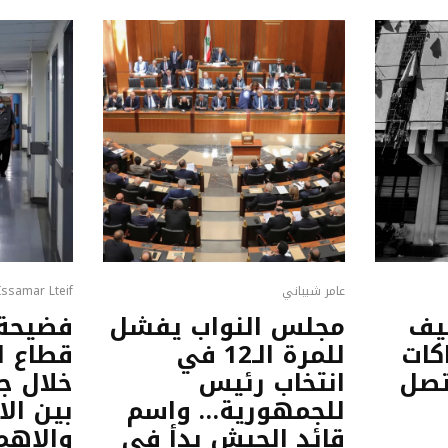
عامر شيباني
Issamar Lteif
قيف
مجلس النواب يفشل
فضيحة 
كات
للمرة الـ12 في
قطاع ال
تصل
انتخاب رئيس
خلال جا
للجمهورية… واسم
بين الا
قائد الجيش بدأ في
والإهم