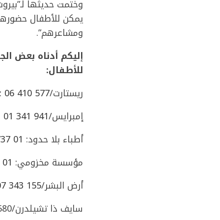
وختمت حديثها لـ”بيرو
يمكن للأطفال حضورها
ومشاعرهم”.
إليكم أدناه بعض ال
للأطفال:
ريستارت/Restart :
06 410 577
إمبرايس/Embrace:
01 341 941
أطباء بلا حدود:
01 737 090
مؤسسة مخزومي:
01 660 890
أرض البشر/Terre des Hommes:
07 343 155
سايف ذا تشيلدرن/Save The Children: +961 (1) 614680