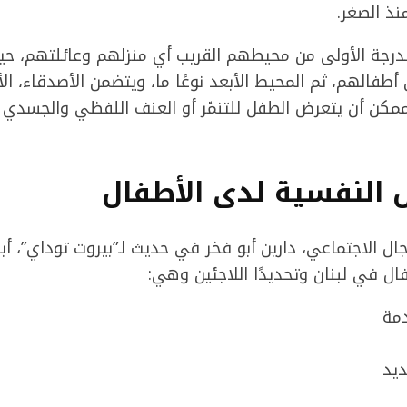
نذ الصغر.
بالدرجة الأولى من محيطهم القريب أي منزلهم وعائلتهم، ح
طفالهم، ثم المحيط الأبعد نوعًا ما، ويتضمن الأصدقاء، الأق
مكن أن يتعرض الطفل للتنمّر أو العنف اللفظي والجسدي
ل النفسية لدى الأطفال
ل الاجتماعي، دارين أبو فخر في حديث لـ”بيروت توداي”، أب
ال في لبنان وتحديدًا اللاجئين وهي:
دمة
ديد