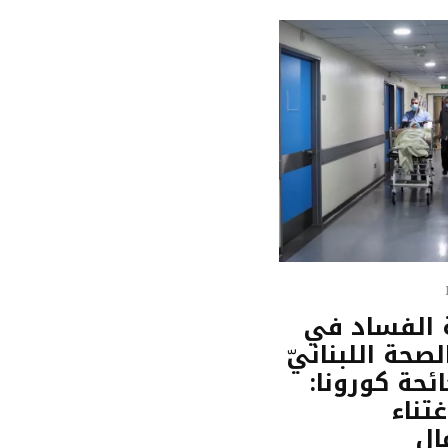
الفساد في
صحة اللبنانيّ
ئحة كورونا:
غتناء
ال