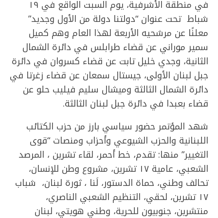
في منطقة الأشرفية، يوم السبت الواقع في ١٩
شباط تحت عنوان “دولتنا دولة من الأول وجديد”
معلنًا عن مرشحيه الأربعة لهذا العام وهم كميل
سمير موراني عن قضاء طرابلس في دائرة الشمال
الثانية، وجدي خليل تابت عن قضاء كسروان في دائرة
جبل لبنان الأولى، جيستال سمعان عن قضاء زغرتا في
دائرة الشمال الثالثة وميشال سليم فيليب حلو عن
قضاء بعبدا في دائرة جبل لبنان الثالثة.
شهد المؤتمر حضور سياسي بارز من حزب الكتائب
اللبنانية والحزب الشيوعي وأحزاب ومنصات “قوى
التغيير” منها: تقدم، خط أحمر، لقاء تشرين ، المرصد
الشعبي، عامية ١٧ تشرين، مشروع وطن للإنسان،
تحالف وطني، حماة الدستور، لَنا ، ثورة لبنان، شباب
١٧ تشرين، لحقي، التنظيم الشعبي الناصري،
منتشرين، جنوبيون للحرية، وطني هويتي، لبنان