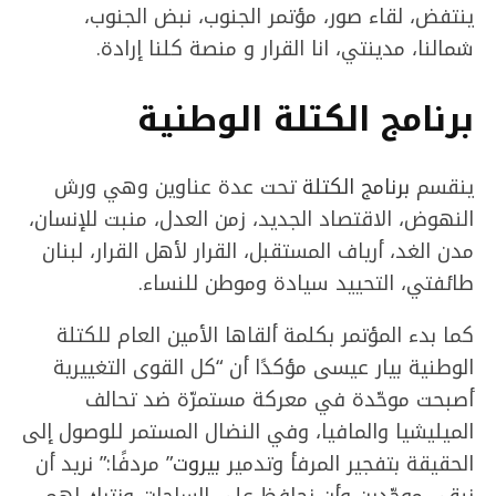
ينتفض، لقاء صور، مؤتمر الجنوب، نبض الجنوب،
شمالنا، مدينتي، انا القرار و منصة كلنا إرادة.
برنامج الكتلة الوطنية
ينقسم
برنامج الكتلة
تحت عدة عناوين وهي ورش
النهوض، الاقتصاد الجديد، زمن العدل، منبت للإنسان،
مدن الغد، أرياف المستقبل، القرار لأهل القرار، لبنان
طائفتي، التحييد سيادة وموطن للنساء.
كما بدء المؤتمر بكلمة ألقاها الأمين العام للكتلة
الوطنية بيار عيسى مؤكدًا أن “كل القوى التغييرية
أصبحت موحّدة في معركة مستمرّة ضد تحالف
الميليشيا والمافيا، وفي النضال المستمر للوصول إلى
الحقيقة بتفجير المرفأ وتدمير
بيروت
” مردفًا:” نريد أن