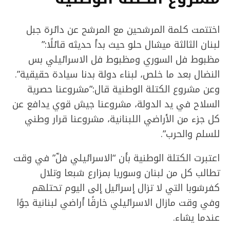
اختتمت كلمة المرشحين مع المرشح عن دائرة جبل
لبنان الثالثة ميشال حلو حيث بدأ حديثه قائلًا:”
مظبوط فل السوري ومظبوط فل الاسرائيلي بس
النضال بعد ما خلص، لبناء دولة بدنا سيادة حقيقية”.
وعن مشروع الكتلة الوطنية قال:”مشروعنا حصرية
السلاح في يد الدولة، مشروعنا جيش قوي يدافع عن
كل جزء من الأراضي اللبنانية، مشروعنا قرار وطني
للسلم والحرب”.
اعتبرت الكتلة الوطنية بأن “الاسرائيلي فلّ” في وقت
تطالب كل من لبنان وسوريا بمزارع شبعا وتلال
كفرشوبا التي لا تزال إسرائيل إلى اليوم تحتلهم
وفي وقت مازال الاسرائيلي خارقًا أراضي لبنانية جوًا
عندما يشاء.