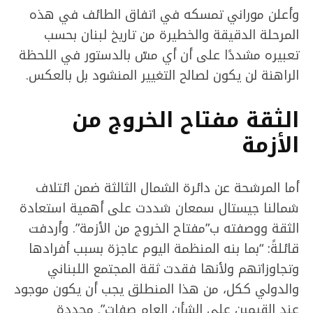
وأعلن موراني تمسكه في اتفاق الطائف في هذه
المرحلة الدقيقة والخطيرة من تاريخ لبنان بحسب
تعبيره مشددًا على أن أي مسّ بالدستور في اللحظة
الراهنة لن يكون لصالح التغيير المنشود بل بالعكس.
الثقة مفتاح الخروج من
الأزمة
أما المرشحة عن دائرة الشمال الثالثة ضمن ائتلاف
شمالنا جيستال سمعان شددت على أهمية استعادة
الثقة ووصفته ب”مفتاح الخروج من الأزمة”. وأردفت
قائلةً: “بما بنه المنظمة اليوم عاجزة بسبب أفرادها
وتجاوزاتهم ولأنها فقدت ثقة المجتمع اللبناني
والدولي ككل، من هذا المنطلق يجب أن يكون موجود
عند القيمين على الشأن العام صفات”. محددة