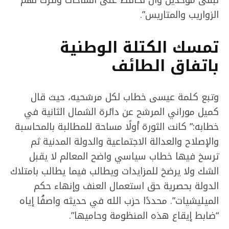
نبقى موحّدين وأن نحافظ على الساحات ونترك لهم
الزواريب والمتاريس”.
تمسك الكتلة الوطنية
باتفاق الطائف
وتبع كلمة عيسى خطاب لكل مرشحيه، حيث قال
كميل موراني المرشح عن دائرة الشمال الثانية في
خطابه:” كانت الثورة أولًا مساحة للمطالبة بالمحاسبة
والإصلاح والعدالة الاجتماعية والدولة المدنية
ثم
ترسخ فيها خطاب سياسي
واضح المعالم لا يقبل
الشك ولا يرضخ للمزايدات ويطالب فيما يطالب بامتلاك
الدولة بحصرية حق استعمال العنف وإنهاء حكم
الميليشيات”. محددًا حزب الله في حديثه واصفُا إياه
“ضابط إيقاع هذه المنظومة وحاميها”.