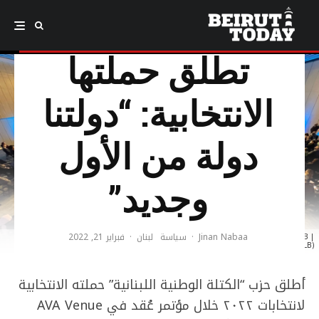
الكتلة الوطنية
تطلق حملتها
الانتخابية: “دولتنا
دولة من الأول
وجديد”
Jinan Nabaa
·
سياسة
لبنان
·
فبراير 21, 2022
The National Bloc electoral campaign launched over the weekend. (Photo: FB |
@NationalBloc.LB)
أطلق حزب “الكتلة الوطنية اللبنانية” حملته الانتخابية
لانتخابات ٢٠٢٢ خلال مؤتمر عُقد في AVA Venue