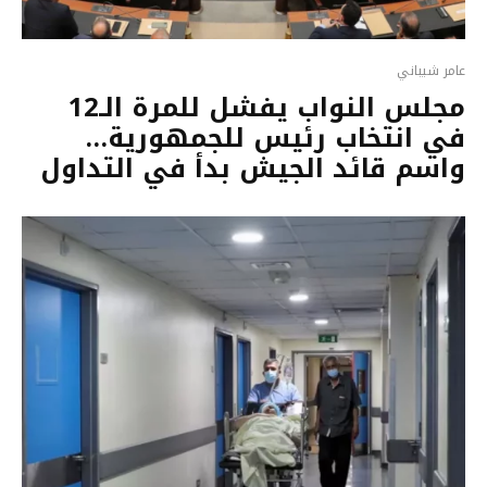
عامر شيباني
مجلس النواب يفشل للمرة الـ12
في انتخاب رئيس للجمهورية…
واسم قائد الجيش بدأ في التداول