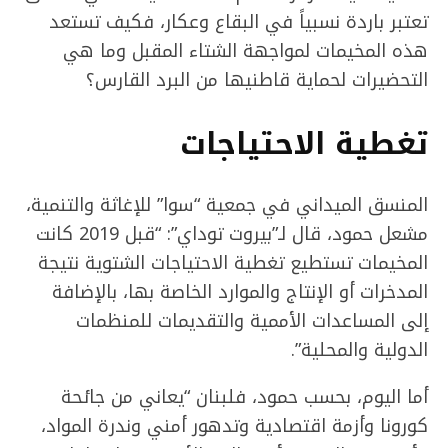
تعتبر باردة نسبياً في البقاع وعكار، فكيف تستعد
هذه المخيمات لمواجهة الشتاء المقبل وما هي
التحضيرات لحماية قاطنيها من البرد القارس؟
تغطية الاحتياجات
المنسق الميداني في جمعية “سوا” للإغاثة والتنمية،
مشعل حمود، قال لـ”بيروت توداي”: “قبل 2019 كانت
المخيمات تستطيع تغطية الاحتياجات الشتوية نتيجة
المدخرات أو الإنتاج والموارد الخاصة بها، بالإضافة
إلى المساعدات الأممية والتقديمات للمنظمات
الدولية والمحلية”.
أما اليوم، بحسب حمود، فلبنان “يعاني من جائحة
كورونا وأزمة اقتصادية وتدهور أمني وندرة المواد،