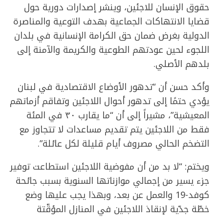
حقوق الإنسان للاجئين، وينشر إصدارات دورية حول
قضايا الانتهاكات الجماعية بهدف التوعية والمناصرة
الدولية بغرض ضمان حق الكرامة الإنسانية في بلدان
اللجوء لحين عودتهم الطوعية والكريمة والآمنة إلى
بلدهم الأصلي.
وأكد حسن أن “تدهور الأوضاع الاقتصادية في لبنان
يؤدي حتمًا إلى تدهور أحوال اللاجئين وتفاقم أزماتهم
المعيشية”، مشيراً إلى أن “ما يقارب ٣٠ في المئة
فقط من اللاجئين يتم تقديم مساعدات لا تتجاوز مع
التضخم الحالي مصروف أيام قليلة لكل عائلة”.
ويختم: “لا بد من أن مفوضية اللاجئين استطاعت توفير
جزء يسير من إجمالي موازناتها السنوية بسبب جائحة
كوفد-19 والعمل عن بعد، وبهذا يجب عليها وضع
خطّة جدّية لإنقاذ اللاجئين في المنازل المؤقّتة