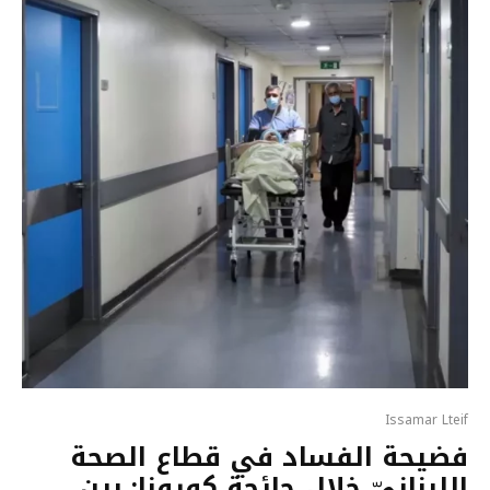
Issamar Lteif
فضيحة الفساد في قطاع الصحة
اللبنانيّ خلال جائحة كورونا: بين