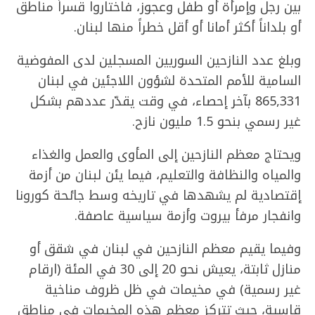
بين رجل وإمرأة أو طفل وعجوز، فاختاروا قسراً مناطق
أو بلداناً أكثر أمانا أو أقل خطراً منها لبنان.
وبلغ عدد النازحين السوريين المسجلين لدى المفوضية
السامية للأمم المتحدة لشؤون اللاجئين في لبنان
865,331 بآخر إحصاء، في وقت يقدّر عددهم بشكل
غير رسمي بنحو 1.5 مليون نازح.
ويحتاج معظم النازحين إلى المأوى والعمل والغذاء
والمياه والنظافة والتعليم، فيما يئن لبنان من أزمة
إقتصادية لم يشهدها في تاريخه وسط جائحة كورونا
وانفجار مرفأ بيروت وأزمة سياسية عاصفة.
وفيما يقيم معظم النازحين في لبنان في شقق أو
منازل ثابتة، يعيش نحو 20 إلى 30 في المئة (ارقام
غير رسمية) في مخيمات في ظل ظروف مناخية
قاسية، حيث تتركز معظم هذه المخيمات في مناطق