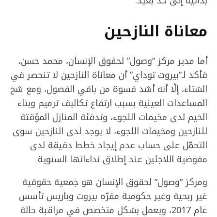
بدائية إلى حد بعيد.
معاناة النازحين
أما مدير مركز “وصول” لحقوق الإنسان، محمد حسن،
فأكد لـ”بيروت توداي” أن معاناة النازحين لا تنحصر في
الشتاء، إلّا أنه أشد قسوة من باقي الفصول، ومع شح
المساعدات العينية بسبب ارتفاع تكاليف ترميم وبناء
الخيم لدى مخيمات اللجوء، وتدفئة المنازل المؤقتة
للنازحين ومخيمات اللجوء، لا يوجد لدى النازحين سوى
التحمّل على حساب عدم إيجاد خطط دقيقة لدى
مفوضية اللاجئين عند إطلاق نداءاتها السنوية
ومركز “وصول” لحقوق الإنسان هو جمعية حقوقية
غير ربحية وغير حكومية مقرّه بيروت وباريس تأسس
عام 2017، ويعمل بشكل متخصص في مراقبة حالة