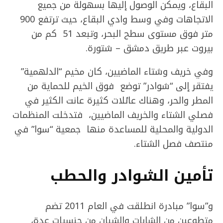
البقاع، ويمكن الوصول إليها بسهولة من جميع
الاتجاهات وفي وسط وادي البقاع، حيث ترتفع 900
متر فوق مستوى سطح البحر، وتبعد 51 كم من
بيروت عبر طريق دمشق – شتورة.
وفي خريف وشتاء الماضيين، كان مخيم “الدلهمية”
يفتقر إلى “شوادر” توضع فوق الخيم للحماية من
المطر والحر، وهناك عائلات كثيرة عانت الكثير في
فصلي الشتاء والخريف الماضيين، فتدخلت المنظمات
الدولية والمحلية للمساعدة منها جمعية “سوا” في
منتصف فصل الشتاء.
تأمين الشوادر والحطب
و”سوا” مبادرة انطلقت في العام 2011 تضم
متطوعين من الشابات والشبان من جنسيات عدة،