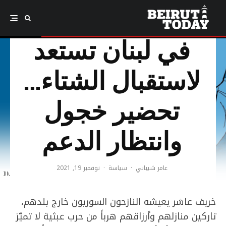
مخيمات النازحين
في لبنان تستعد
لاستقبال الشتاء…
تحضير خجول
وانتظار الدعم
عامر شيباني
·
سياسة
·
نوفمبر 19, 2021
Illustration: Amal Ghamlooch
خريف عاشر يعيشه النازحون السوريون خارج بلدهم،
تاركين منازلهم وأرزاقهم هرباً من حرب عبثية لا تميّز