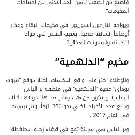
فأصبح من الصعب تأمين الحد الأدنى من احتياجات
المخيمات”.
ويواجه النازحون السوريون في مخيمات البقاع وعكار
أوضاعاً إنسانية صعبة، بسبب النقص في مواد
التدفئة والمعونات الغذائية.
مخيم “الدلهمية”
وللإطلاع أكثر على واقع المخيمات، اختار موقع “بيروت
توداي” مخيم “الدلهمية” في منطقة بر الياس
البقاعية ويتكون من 76 خيمة يقطنها نحو 83 عائلة،
ويبلغ عدد الأفراد الكلي نحو 350 نازحاً، وتم ترميمه
في العام 2017 .
وبر الياس هي مدينة تقع في قضاء زحلة، محافظة