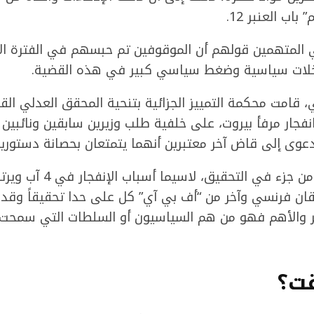
باب العنبر 12.
 المتهمين قولهم أن الموقوفين تم حبسهم في الفترة ال
خلات سياسية وضغط سياسي كبير في هذه القضية.
لماضي، قامت محكمة التمييز الجزائية بتنحية المحقق العدلي 
فجار مرفأ بيروت، على خلفية طلب وزيرين سابقين ونائبين 
دعوى إلى قاض آخر معتبرين أنهما يتمتعان بحصانة دستورية
وشرحت أن هناك أكثر من جزء في ال
قان فرنسي وآخر من “أف بي آي” كل على حدا تحقيقاً وقدم
الآخر والأهم فهو من هم السياسيون أو السلطات التي سمحت
قت؟