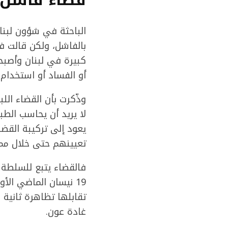
الباحثة في شؤون لبن
بالفاشل، ولكن قالت في
كبيرة في لبنان وأصبح
أو الفساد أو استخدام
وذّكرت بأن القضاء اللب
لا يريد أن يحاسب الطب
يعود إلى تركيبة القضا
تعيينهم حتى خلال مم
فالقضاء يتبع للسلطة 
19 نيسان الماضي الأ
تقابلها تظاهرة ثانية ل
غادة عون.