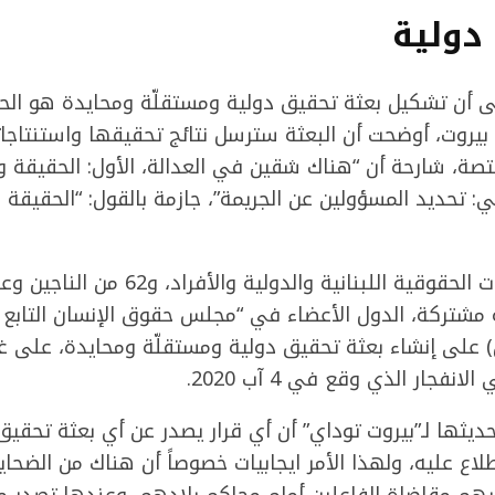
دولية
أن تشكيل بعثة تحقيق دولية ومستقلّة ومحايدة هو الحل
 بيروت، أوضحت أن البعثة سترسل نتائج تحقيقها واستنتاجا
مختصة، شارحة أن “هناك شقين في العدالة، الأول: الحقيقة
ني: تحديد المسؤولين عن الجريمة”، جازمة بالقول: “الحقيقة
وحضت 53 من المنظمات الحقوقية اللبنانية والد
 مشتركة، الدول الأعضاء في “مجلس حقوق الإنسان التابع ل
على إنشاء بعثة تحقيق دولية ومستقلّة ومحايدة، على غر
نفجار الذي وقع في 4 آب 2020.
ها لـ”بيروت توداي” أن أي قرار يصدر عن أي بعثة تحقيق د
اع عليه، ولهذا الأمر ايجابيات خصوصاً أن هناك من الضحاي
ليهم مقاضاة الفاعلين أمام محاكم بلادهم، وعندها تصدر 