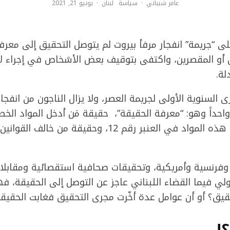
عامر شيباني
·
سياسة
لبنان
·
يونيو 21, 2021
 “جريمة” انفجار مرفأ بيروت لم يتوصل التحقيق إلى معرفة
ن أو المقصرين، واكتفى بتوقيف بعض الأشخاص في إجراء لا 
لة.
 السنوية الأولى لجريمة العصر، ولا يزال الناجون من انفجار
واحداً وهو: “معرفة الحقيقة”، حقيقة مَن أدخل المواد الخطي
وحقيقة مَن أمر بتخزين هذه المواد في العنبر رقم 12، وحقيق
ة وفرنسية وأمريكية، وتحقيقات صحافية استقصائية ومقابلا
لي فيما القضاء اللبناني عاجز عن التوصل إلى الحقيقة، 
حقيق؟ أو أن عوامل عدة أخّرت مجرى التحقيق فغابت الحقيق
!