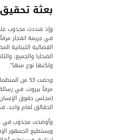
بعثة تحقيق 
وإذ شددت مجذوب على 
في جريمة انفجار مرفأ
القضائية اللبنانية ال
الضحايا والجميع، والثا
ولكنها نوع منها”.
مرفأ بيروت، في رسالة
(مجلس حقوق الإنسان) 
الحقائق لعام واحد، في الا
وأوضحت مجذوب في حديث
ويستطيع الجمهور الإطل
لبنانية، فيستطيع أها