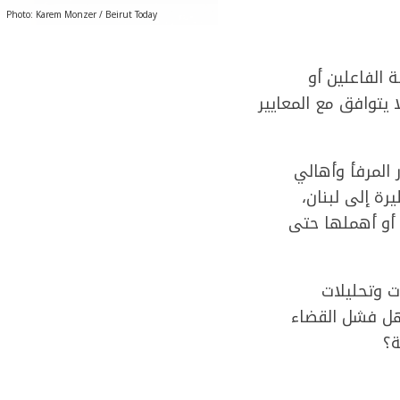
Photo: Karem Monzer / Beirut Today
 الفاعلين أو
يتوافق مع المعايير
 المرفأ وأهالي
رة إلى لبنان،
ة من خالف القوانين أو أهملها حتى
ت وتحليلات
فهل فشل القضاء
ة؟