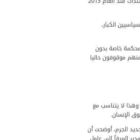
انفجار المرفأ من أكبر القضايا التي تمر على القضاء اللبناني وتتضمن ملفات ومستندات منذ العام 2013
ياسيين الكبار،
”، محكمة خاصة بدون
ت استئناف. لم تصدر أي لوائح اتهام، لكن وُجّهت التهم إلى 37 شخصا، 19 منهم موقوفون حاليا
نذ 10 أشهر قبل المحاكمة وهذا لا يتناسب مع
وق الإنسان.
حديد الجرم، أوضحت أن
دير المرفأ الى عامل