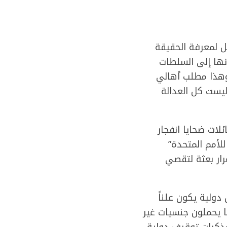
 لمعرفة الحقيقة
تها إلى السلطات
 وهذا مطلب أهالي
 ليست كل العدالة
ولية والأفراد، و62 من الناجين وعائلات ضحايا انفجار
لأمم المتحدة”
ار بعثة لتقصي
ولية يكون علناً
ا يحملون جنسيات غير
مذكرات توقيف دولية