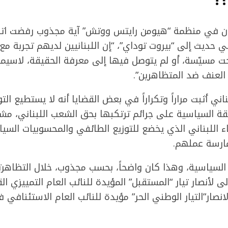
ان في منظمة “هيومن رايتس ووتش” آية مجذوب رفضت اتها
 حديث إلى “بيروت توداي”، “إن اللبنانيين لديهم تجربة م
ت مسيّسة، أو لم يتوصل فيها إلى معرفة الحقيقة، لاسيما 
 العنف ضد المتظاهرين”.
ناني أثبت مراراً وتكراراً في بعض القضايا أنه لا يستطيع ال
قة السياسية على جرائم ترتكبها بحق الشعب اللبناني، مشي
ء اللبناني الذي يخضع للتوزيع الطائفي والمحسوبيات السي
ارسة عملهم.
السياسية، وهذا كان واضحاً، بحسب مجذوب، خلال التظاهرت
ولى لأنصار تيار “المستقبل” المؤيدة للنائب العام التمييزي
انصار”التيار الوطني الحر” مؤيدة للنائب العام الاستئنافي 