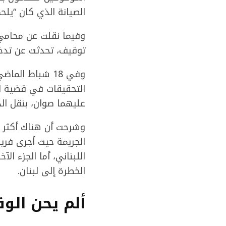
الصيانة الذي كان “يلحم” 
وفيما نقلت عن محامي
توقيف، تحدثت عن تد
وفي 18 شباط ا
التحقيقات في قضية ان
عليهما صوان، بنقل ال
الجريمة حيث أجرى فري
اللبناني، أما الجزء 
الخطرة إلى لبنان.
ألم يحن الو