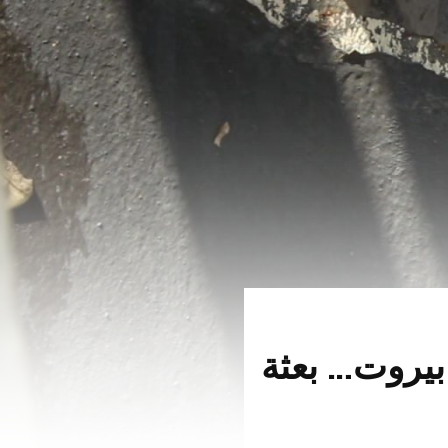
بيروت… بعثة