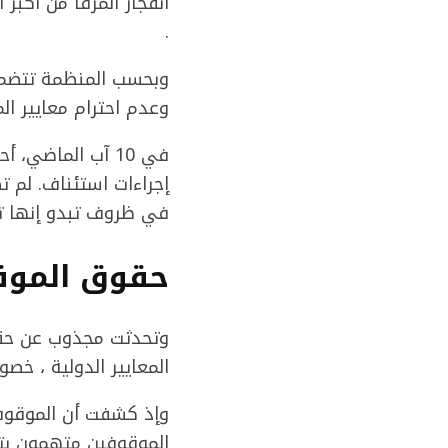
.
وبحسب المنظمة تتضمن 
وعدم احترام معايير الم
في 10 آب الماضي
في ظروف تبدو إنها تنت
حقوق الموق
المعايير الدولية ، خص
وإذ كشفت أن الموقوفين
الموقوفين متهمون بتخز