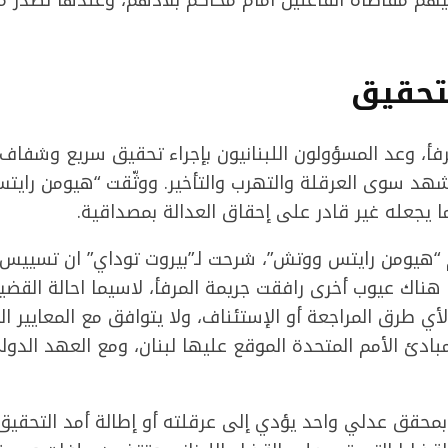
تحقيق
رفأ، وعد المسؤولون اللبنانيون بإجراء تحقيق سريع وشفاف
 تشهد سوى العرقلة والتهرب والتأخير. ووثّقت “هيومن راي
 يجعله غير قادر على إحقاق العدالة بمصداقية.
 “هيومن رايتس ووتش”، شرحت لـ”بيروت توداي” ان تسييس 
 هناك عيوب أخرى رافقت جريمة المرفأ، لاسيما احالة القض
أي طرق المراجعة أو الإستئناف، ولا يتوافق مع المعايير ال
بادئ الأمم المتحدة الموقع عليها لبنان، ومع العهد الدو
بمحقق عدلي واحد يؤدي إلى عرقلته أو إطالة أمد التحقيق