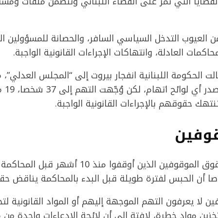
العيوب التدخل السياسي السافر، والحصانة للمسؤولين الس
حاكمات العادلة، وانتهاكات الإجراءات القانونية الواجبة.
، أحالت الحكومة اللبنانية انفجار بيروت إلى “المجلس العدلي
إجراءا
هك حقوقهم بالإجراءات القانونية الواجبة.
وفين
وتحدثت مجذوب عن حقوق الموقوفين الذين أوقفوا م
وصا أن الحبس لفترة طويلة قبل البدء بالمحاكمة يناقض حق
 لا يعرفون التهم الموجهة إليهم أو المواد القانونية لت
ين مواد خطرة، لافتة إلى أن لائحة الإدعاءات واحدة من م