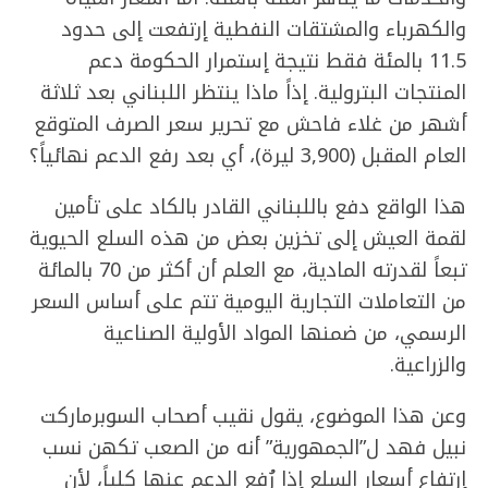
والكهرباء والمشتقات النفطية إرتفعت إلى حدود
11.5 بالمئة فقط نتيجة إستمرار الحكومة دعم
المنتجات البترولية. إذاً ماذا ينتظر اللبناني بعد ثلاثة
أشهر من غلاء فاحش مع تحرير سعر الصرف المتوقع
العام المقبل (3,900 ليرة)، أي بعد رفع الدعم نهائياً؟
هذا الواقع دفع باللبناني القادر بالكاد على تأمين
لقمة العيش إلى تخزين بعض من هذه السلع الحيوية
تبعاً لقدرته المادية، مع العلم أن أكثر من 70 بالمائة
من التعاملات التجارية اليومية تتم على أساس السعر
الرسمي، من ضمنها المواد الأولية الصناعية
والزراعية.
وعن هذا الموضوع، يقول نقيب أصحاب السوبرماركت
نبيل فهد ل”الجمهورية” أنه من الصعب تكهن نسب
إرتفاع أسعار السلع إذا رُفع الدعم عنها كلياً، لأن