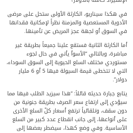
الإستيراد كاملة بالدولار؟”
في هكذا سيناريو، الكارثة الأولى ستحل على مرضى
الأدوية المستعصية والمزمنة نظراً لإمكانية فقدانها
في السوق أو لجهة عجز المريض عن تأمينها.
أما الكارثة الثانية فستقع علينا جميعاً بطريقة غير
مباشرة، وبالتالي “الأسوأ يأتي في حال لجوء
مستوردي مختلف السلع الحيوية إلى السوق السوداء،
التي لا تتخطى قيمة السيولة فيها 5 أو 6 مليار
دولار”.
يتابع جبارة حديثه قائلاً: “هذا سيزيد الطلب فيها مما
سيؤدي إلى ارتفاع سعر الصرف بطريقة جنونية من
دون سقف، وتلقائياً ترتفع أسعار كلّ السلع الأخرى
على أنواعها، إلى جانب انقطاع عدد كبير من السلع
الأساسية. وفي وضع كهذا، سيضطر بعضها إلى