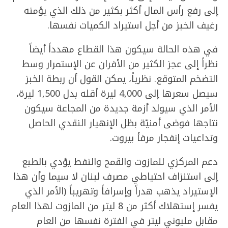
إلى رفع رأس المال أكثر بكثير من ذلك الذي يؤمنه
رغيف الخبز من أجل استيراد الكميات نفسها.
في هذه الحالة سيكون هذا القطاع مهدداً أيضاً
نظراً إلى عجز الكثير من الأفران عن الإستمرار وسط
التضخم المتوقع. نظرياً، يمكن القول أن ربطة الخبز
سيصل سعرها إلى 4,000 ليرة أقله بدل 1,500 ليرة،
الأمر الذي سيولد أزمة جديدة من المجاعة سيكون
نتاجها فوضى أمنيّة بظل الإنهيار النقدي الحاصل
وتداعيات إنفجار مرفأ بيروت.
دعم المركزي للمازوت والقمح والنفط يؤدي بالطبع
إلى استنزاف احتياطي مصرف لبنان لا سيما وأن هذا
الإستيراد يذهب هدراً وإسرافاً وتهريباً (الأمر الذي
يفسر إستهلاك أكثر من 8 ليتر من المازوت لهذا العام
مقابل مليوني ليتر في الفترة نفسها من العام