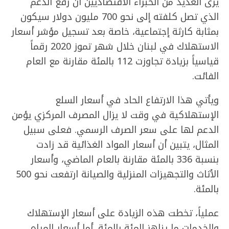
يرى العديد من الخبراء الاقتصاديين أن رفع الدعم
الذي تصل كلفته إلى نحو 700 مليون دولار سيكون
بمثابة كارثة إجتماعية، خاصة بعد تسجيل مؤشر أسعار
الاستهلاك في لبنان خلال شهر تموز 2020 رقماً
قياسياً بزيادة تجاوزت 112 بالمئة مقارنة مع العام
الفائت.
ويأتي هذا الارتفاع الحاد في أسعار السلع
الإستهلاكية في وقت لا يزال المصرف المركزي يؤمن
الدعم لها على سعر الصرف الرسمي. فعلى سبيل
المثال، يتبين أن أسعار المواد الغذائية قد زادت
بنسبة 336 بالمئة مقارنة بالعام الماضي، وأسعار
الأثاث والتجهيزات المنزلية والصيانة ارتفعت نحو 500
بالمئة.
عملياً، تخطت هذه الزيادة على أسعار الإستهلاك
والخدمات ما يناهز المئة بالمئة. أما أسعار المياه