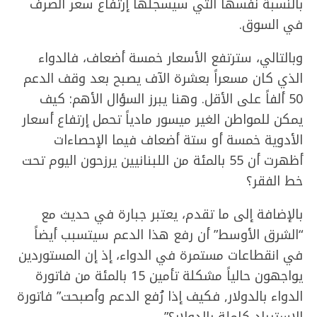
بالنسبة نفسها التي سيسجلها إرتفاع سعر الصرف
في السوق.
وبالتالي، سترتفع الأسعار خمسة أضعاف، فالدواء
الذي كان مسعراً بعشرة الآف يصبح بعد وقف الدعم
50 ألفاً على الأقل. وهنا يبرز السؤال الأهم: كيف
يمكن للمواطن الغير ميسور مادياً تحمل إرتفاع أسعار
الأدوية خمسة أو ستة أضعاف فيما الإحصاءات
أظهرت أن 55 بالمئة من اللبنانيين يرزحون اليوم تحت
خط الفقر؟
بالإضافة إلى ما تقدم، يعتبر جبارة في حديث مع
“الشرق الأوسط” أن رفع هذا الدعم سيتسبب أيضاً
في انقطاعات مستمرة في الدواء، إذ إن المستوردين
يواجهون حالياً مشكلة تأمين 15 بالمئة من فاتورة
الدواء بالدولار, فكيف إذا رُفع الدعم وأصبحت” فاتورة