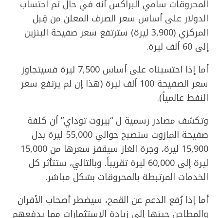
المحروقات سامي البراكس أنه في حال تم احتساب
الدولار على أساس سعر الصرف المعلن من قِبل
المركزي (3,900 ليرة) سترتفع سعر صفيحة البنزين
إلى 60 ألف ليرة.
أما إذا احتسبناه على أساس 7,500 ليرة فسيتجاوز
سعر الصفيحة 100 ألف ليرة (هذا إن لم يرتفع سعر
النفط عالمياً).
وتكشف مصادر رسمية ل “بيروت توداي” أن كلفة
صفيحة المازوت ستصبح حوالي 55,000 ليرة بدل
15,900 ليرة، وجرة الغاز سيقفز سعرها من 15,000
ليرة إلى 60,000 ليرة تقريباً. وبالتالي، ستتأثر كل
الخدمات المرتبطة بالمحروقات بشكل مباشر.
أما إذا رُفع الدعم عن القمح، سيضطر أصحاب الأفران
والمطاحن حينها إلى زيادة الإستثمارات مما يدفعهم