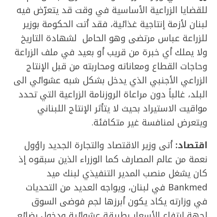
للقضايا الزراعية الأساسية في وقت قد يتعرّض فيه
لبنان لأزمة إنتاجية غذائية، فقد أتت الحكومة بوزير
للزراعة عباس مرتضى وهو الحامل لشهادة التاريخ
ولا يملك أي خبرة من قريب أو بعيد في ملف الزراعة
وحاجات القطاع ومعاناته ومحاربته من قبل الإنتاج
الزراعي الأجنبي الذي يدخل بشكل شبه عشوائي الى
البلد، غالباً دون مراعاة الروزنامة الزراعية التي تحدد
مواقيت الاستيراد بحيث لا يتأثر الإنتاج اللبناني
ويتعرض لمنافسة غير متكافئة.
اقتصاد:
أتى وزير الاقتصاد والتجارة الجديد راؤول
نعمة من عالم المصارف كما الوزراء الذين سبقوه إذ
كان يشغل منصب المدير التنفيذي لبنك ميد
Bankmed في لبنان، ويواجه العديد من التحديات
في وزارته يكاد يكون أبرزها لجم فوضى السوق
لجهة ارتفاع الأسعار بطريقة عشوائية ودخول بضائع