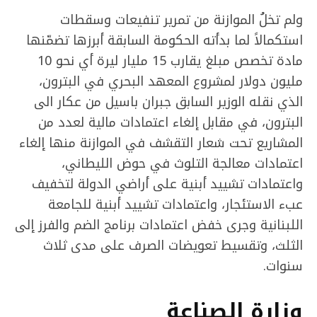
ولم تخلُ الموازنة من تمرير تنفيعات وسقطات
استكمالاً لما بدأته الحكومة السابقة أبرزها تضمّنها
مادة تخصص مبلغ يقارب 15 مليار ليرة أي نحو 10
مليون دولار لمشروع المعهد البحري في البترون،
الذي نقله الوزير السابق جبران باسيل من عكار الى
البترون، في مقابل إلغاء اعتمادات مالية لعدد من
المشاريع تحت شعار التقشف في الموازنة منها إلغاء
اعتمادات معالجة التلوث في حوض الليطاني،
واعتمادات تشييد أبنية على أراضي الدولة لتخفيف
عبء الاستئجار، واعتمادات تشييد أبنية للجامعة
اللبنانية وجرى خفض اعتمادات برنامج الضم والفرز إلى
الثلث، وتقسيط تعويضات الصرف على مدى ثلاث
سنوات.
وزارة الصناعة