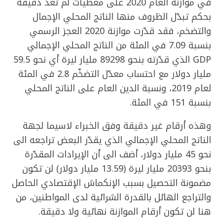
في موازنة العام 2020 على معطيات لم تعد دقيقة
بحكم تبدّل الظروف منها الناتج المحلي الإجمال
والتضخم، فقد قدّرت موازنة 2020 العجز الرسمي
بنسبة 7.09 في المئة من الناتج المحلي الإجمالي
GDP الذي قدّرته بنحو 89298 مليار ليرة أي نحو 59.5
مليار دولار مع احتساب معدّل التضخّم 2.8 في المئة
لعام 2019، ونسبة الدين العام على الناتج المحلي
بنسبة 151 في المئة.
وهذه أرقام غير دقيقة وفق الخبراء لاسيما لجهة
الناتج المحلي الإجمالي الذي يقدّر البعض تراجعه الى
نحو 45 مليار دولار، أضف الى أن الإيرادات المقدّرة
بنحو 20393 مليار ليرة (13.59 مليار دولار) لن تكون
مضمونة التحصيل بسبب الإنكماش الإقتصادي الحاصل
والتراجع الهائل بالقدرة الشرائية لدى المواطنين، من
هنا لن تكون أرقام الموازنة نهائية ولا دقيقة.