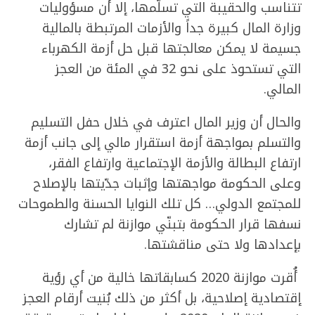
تتناسب والحقيبة التي تسلّمها، إلا أن مسؤوليات
وزارة المال كبيرة جداً والأزمات المرتبطة بالمالية
جسيمة لا يمكن معالجتها قبل حل أزمة الكهرباء
التي تستحوذ على نحو 32 في المئة من العجز
المالي.
والحال أن وزير المال اعترف في خلال حفل التسليم
والتسلم بمواجهة أزمة استقرار مالي إلى جانب أزمة
ارتفاع البطالة والأزمة الإجتماعية وارتفاع الفقر،
وعلى الحكومة مواجهتها وإثبات جدّيتها بالإصلاح
للمجتمع الدولي… كل تلك النوايا الحسنة والطموحات
نسفها قرار الحكومة بتبنّي موازنة لم تشارك
بإعدادها ولا حتى مناقشتها.
أُقرت موازنة 2020 كسابقاتها خالية من أي رؤية
إقتصادية إصلاحية، بل أكثر من ذلك بُنيت أرقام العجز