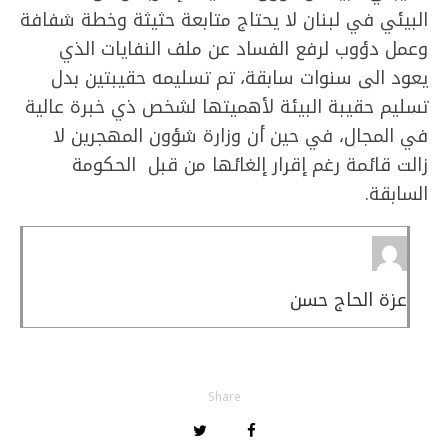
البيئي في لبنان لا يحتاج متابعة حثيثة وخطة شفافة
وعمل دؤوب لرفع الفساد عن ملف النفايات الذي
يعود الى سنوات سابقة، تم تسليمه حقيبتين بدل
تسليم حقيبة البيئة لأهميتها لشخص ذي خبرة عالية
في المجال، في حين أن وزارة شؤون المهجرين لا
زالت قائمة رغم إقرار إلغائها من قبل الحكومة
السابقة.
عزة الحاج حسن
Share