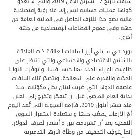
سبقت تاريخ 17 تشرين الأول 2019 والتي لا تعدو
كونها عمليات حسابية ليس إلا، فلا رؤية إقتصادية
مالية تضع حدّا للنزف الحاصل في المالية العامة من
جهة وفي عموم القطاعات الإقتصادية من جهة
أخرى.
نورد في ما يلي أبرز الملفات العالقة ذات العلاقة
بالشأنين الاقتصادي والاجتماعي والتي تنتظر على
طاولات الوزراء الجدد معالجتها فيما لو توفّرت النوايا
الجدّية والقدرة على المعالجة، وتتصدّر تلك الملفات،
عاصفة الدولار التي ضربت لبنان بكل مكوّناته، منذ
بداية العام الماضي قبل أن تتفجّر وتخرج إلى العلن
منذ شهر أيلول 2019. فأزمة السيولة التي تُعد اليوم
أمّ الأزمات يصعُب حلها واستعادة استقرار السوق
النقدية بعد أن تشرذمت بين 3 أسعار لصرف الدولار،
إنما يتوجّب التخفيف من وطأة آثارها التدميرية