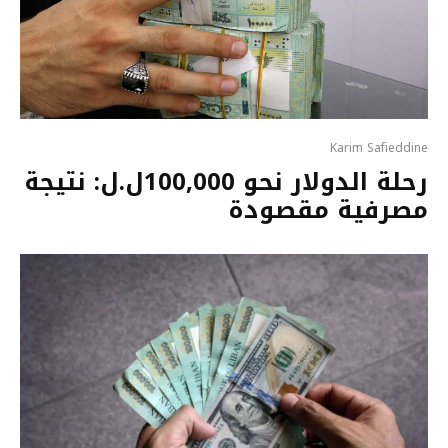
Karim Safieddine
رحلة الدولار نحو 100,000ل.ل: نتيجة
مصرفية مقصودة