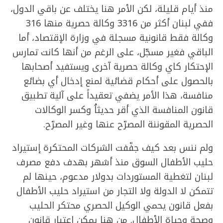
منذ أيام قليلة، لكن الأمر هنا يختلف عن باقي الدول،
ففي لبنان أكثر من 3316 وكالة حصرية منها 316
وكالة فقط قانونية مسجلة في وزارة الإقتصاد، أما
الباقي فغير مسجّل، على الرغم من أنها كانت تمارس
الإحتكار كاي وكالة حصرية آخرى ويستفيد أصحابها
بالحصول على أحكام قضائية لمنع إدخال أي بضائع
منافسة، هذا الأمر يضفي تعقيداً على آلية تطبيق
قانون المنافسة الذي أقر حديثاُ وكسر الوكالات
الحصرية المقوننة المصرّح عنها وغير المصرّح.
ولم ننس بعد كيف جفّفت الشركات المحتكرة إستيراد
حليب الأطفال السوق منذ أشهر بهدف دفع مصرف
لبنان لتغطية المستوردات بدولار مدعوم، حينها لم
تتمكن لا الدولة ولا التجار من استيراد حليب الأطفال
بفعل قانون يحمي الوكيل الحصري محتكر الحليب
وصحة وحياة الأطفال. من هنا يمكن اعتبار قانون