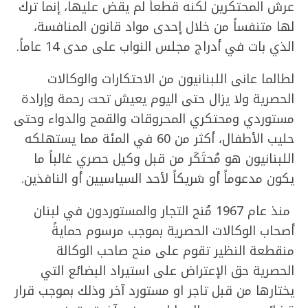
عرش المحتكرين لكنه قطعاً لم يقض عليها، إنما ترك
لها متنفساً من خلال إحدى مواد قانون المنافسة،
الذي بات في أدراج مجلس النواب على مدى 14 عاماً.
لطالما عانى اللبنانيون من الاحتكارات والوكالات
الحصرية ولا يزال حتى اليوم يعيش تحت رحمة وإرادة
مستوردي ومحتكري المحروقات والقمح والدواء وحتى
حليب الأطفال، أكثر من 60 في المئة مما يستهلكه
اللبنانيون هو مُحتَكَر من قبل وكيل حصري غالباً ما
يكون مدعوماً أو شريكاً لأحد السياسيين أو النافذين.
منذ عام 1967 مُنح التجار والمستوردون في لبنان
أصحاب الوكالات الحصرية بموجب مرسوم حمايةً
منقطعة النظير تقوم على منح صاحب الوكالة
الحصرية حق الإعتراض على استيراد البضائع التي
يختارها من قبل تاجر او مستورد آخر وذلك بموجب قرار