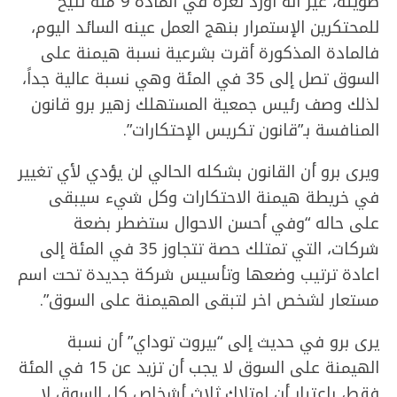
طويلة، غير أنه أورد ثغرة في المادة 9 منه تتيح
للمحتكرين الإستمرار بنهج العمل عينه السائد اليوم،
فالمادة المذكورة أقرت بشرعية نسبة هيمنة على
السوق تصل إلى 35 في المئة وهي نسبة عالية جداً،
لذلك وصف رئيس جمعية المستهلك زهير برو قانون
المنافسة بـ”قانون تكريس الإحتكارات”.
ويرى برو أن القانون بشكله الحالي لن يؤدي لأي تغيير
في خريطة هيمنة الاحتكارات وكل شيء سيبقى
على حاله “وفي أحسن الاحوال ستضطر بضعة
شركات، التي تمتلك حصة تتجاوز 35 في المئة إلى
اعادة ترتيب وضعها وتأسيس شركة جديدة تحت اسم
مستعار لشخص اخر لتبقى المهيمنة على السوق”.
يرى برو في حديث إلى “بيروت توداي” أن نسبة
الهيمنة على السوق لا يجب أن تزيد عن 15 في المئة
فقط، باعتبار أن امتلاك ثلاث أشخاص كل السوق لا