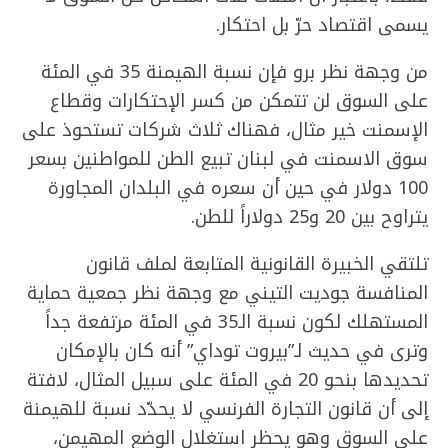
يسمى اقتصاد حرّ بل احتكار.
من وجهة نظر برو فإن نسبة الهيمنة 35 في المئة
على السوق لن تتمكن من كسر الإحتكارات وقطاع
الإسمنت خير مثال، فهناك ثلاث شركات تستحوذ على
سوق الاسمنت في لبنان تبيع الطن للمواطنين بسعر
100 دولار في حين أن سعره في البلدان المجاورة
يتراوح بين 20 و25 دولاراً للطن.
تلتقي الخبيرة القانونية المتابعة لملف قانون
المنافسة جوديت التيني مع وجهة نظر جمعية حماية
المستهلك لكون نسبة الـ35 في المئة مرتفعة جداً
وترى في حديث لـ”بيروت توداي” أنه كان بالإمكان
تحديدها بنحو 20 في المئة على سبيل المثال، لافتة
إلى أن قانون التجارة الفرنسي لا يحدّد نسبة للهيمنة
على السوق وهو يحظر استغلال الوضع المهيمن،